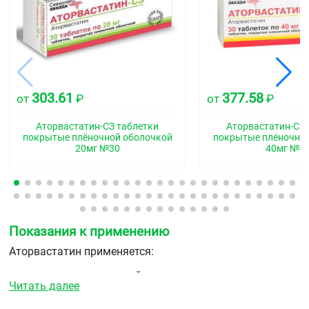
303.61
377.58
от
₽
от
₽
Аторвастатин-СЗ таблетки
Аторвастатин-СЗ 
покрытые плёночной оболочкой
покрытые плёночно
20мг №30
40мг №3
Показания к применению
Аторвастатин применяется:
в сочетании с диетой для снижения повышенных
Читать далее
уровней общего холестерина, холестерина/ЛПНП,
аполипопротеина В и триглицеридов и повышения