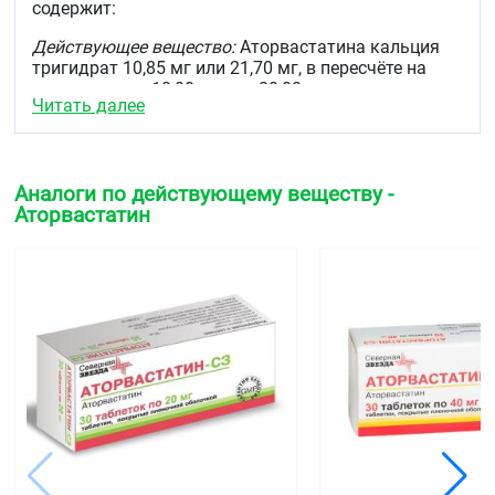
содержит:
Действующее вещество:
Аторвастатина кальция
тригидрат 10,85 мг или 21,70 мг, в пересчёте на
аторвастатин 10,00 мг или 20,00 мг
Читать далее
вспомогательные вещества:
целлюлоза
микрокристаллическая — 48,00 мг/96,00 мг,
кальция карбонат — 33,00 мг/66,00 мг, крахмал
прежелатинизированный (1500) — 32,80 мг/65,60
Аналоги по действующему веществу -
мг, лактозы моногидрат (сахар молочный) — 23,85
Аторвастатин
мг/47,70 мг, кремния диоксид коллоидный
(аэросил) — 0,75 мг/1,50 мг, магния стеарат — 0,75
мг/1,50 мг
плёночная оболочка:
Опадрай II (серия 85)
(поливиниловый спирт — 2,40 мг/4,80 мг, титана
диоксид — 1,50 мг/3,00 мг, макрогол
(полиэтиленгликоль) — 1,21 мг/2,42 мг, тальк —
0,89 мг/1,78 мг) — 6,00 мг/12,00 мг.
Описание
Круглые, двояковыпуклые таблетки, покрытые
плёночной оболочкой, белого цвета. На