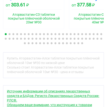
поперечном разрезе — внутренний слой белого или
303.61
377.58
от
₽
от
₽
почти белого цвета.
Аторвастатин-СЗ таблетки
Аторвастатин-СЗ 
Фармакотерапевтическая группа
покрытые плёночной оболочкой
покрытые плёночно
20мг №30
40мг №3
Гиполипидемическое средство - ГМГ-КоА-
редуктазы ингибитор
Код АТХ
C10AA05
Фармакологические свойства
Купить Аторвастатин-Алси таблетки покрытые плёночной
Фармакодинамика
оболочкой 10мг №30 по низкой цене
Гиполипидемическое средство из группы статинов.
Сколько стоит Аторвастатин-Алси таблетки покрытые
плёночной оболочкой 10мг №30 - цена и отзывы
Селективный конкурентный ингибитор ГМГ-КоА-
редуктазы — фермента, превращающего 3-
гидрокси-3-метилглутарил коэнзим А в
мевалоновую кислоту, являющуюся
Источник информации об описаниях лекарственных
предшественником стеролов, включая холестерин.
средств и БАДов: Регистр Лекарственных Средств России-
Триглицериды (ТГ) и холестерин в печени
РЛС®.
включаются в состав липопротеинов очень низкой
Обращаем ваше внимание, что инструкция к товарам