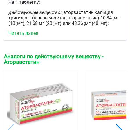
На 1 таблетку:
осложнений у пациентов с ишемической болезнью
сердца с целью снижения смертности, инфаркта
действующее вещество:
;аторвастатин кальция
миокарда, инсульта, повторных госпитализаций по
тригидрат (в пересчёте на ;аторвастатин) 10,84 ;мг
поводу стенокардии и необходимости
(10 ;мг), 21,68 мг (20 ;мг) или 43,36 ;мг (40 ;мг);
реваскуляризации.
Читать далее
вспомогательные вещества:
;лактозы ;моногидрат
(сахар молочный), ;крахмал картофельный,
;кальция карбонат, ;гипролоза ;
(гидроксипропилцеллюлоза), ;кроскармеллоза
;натрия, ;тальк, ;кальция стеарат;
Аналоги по действующему веществу -
Аторвастатин
оболочка таблетки:
;гипромеллоза ;
(гидроксипропилметилцеллюлоза), макрогол-6000
(полиэтиленгликоль высокомолекулярный), ;тальк,
;титана диоксид.
Описание
Круглые, двояковыпуклые таблетки, покрытые
плёночной оболочкой белого цвета. На поперечном
разрезе ядро белого цвета.
Фармакотерапевтическая группа