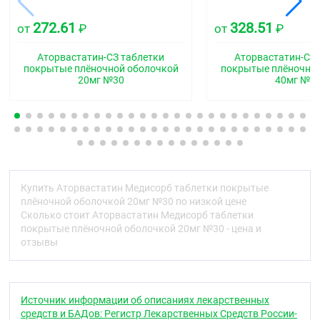
Гиполипидемическое средство - ГМГ-КоА-
редуктазы ингибитор
272.61
328.51
от
₽
от
₽
Код АТХ
Аторвастатин-СЗ таблетки
Аторвастатин-СЗ 
C10AA05
покрытые плёночной оболочкой
покрытые плёночно
20мг №30
40мг №3
Фармакологические свойства
Фармакодинамика
Аторвастатин ;— селективный конкурентный
ингибитор ГМГ-КоА редуктазы, ключевого
фермента, превращающего 3-гидрокси-3-
метилглютарил-КоА в мевалонат предшественника
стероидов, включая холестерин. Синтетическое
Купить Аторвастатин Медисорб таблетки покрытые
гиполипидемическое средство.
плёночной оболочкой 20мг №30 по низкой цене
Сколько стоит Аторвастатин Медисорб таблетки
У пациентов с гомозиготной и гетерозиготной
покрытые плёночной оболочкой 20мг №30 - цена и
семейной гиперхолестеринемией, несемейными
отзывы
формами гиперхолестеринемии и смешанной
дислипидемией ;аторвастатин ;снижает
концентрации общего ;холестерина ;(ХС),
;холестерина ;липопротеинов низкой плотности (ХС-
Источник информации об описаниях лекарственных
ЛПНП) и аполипопротеина В (апо-В), а также
средств и БАДов: Регистр Лекарственных Средств России-