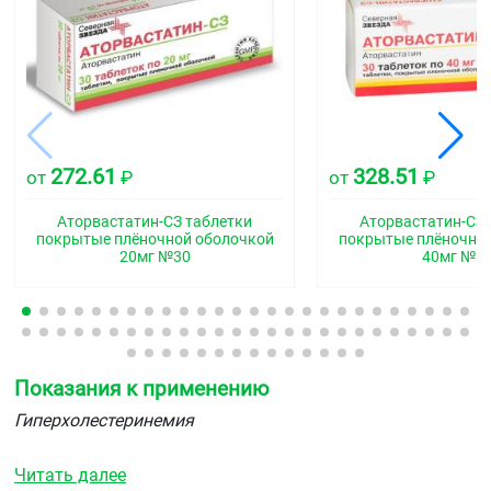
272.61
328.51
от
₽
от
₽
Аторвастатин-СЗ таблетки
Аторвастатин-СЗ 
покрытые плёночной оболочкой
покрытые плёночно
20мг №30
40мг №3
Показания к применению
Гиперхолестеринемия
в качестве дополнения к диете для снижения
Читать далее
повышенного общего холестерина, холестерина-