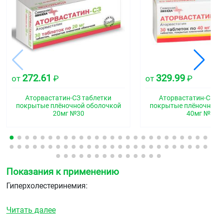
272.61
329.99
от
₽
от
₽
Аторвастатин-СЗ таблетки
Аторвастатин-СЗ 
покрытые плёночной оболочкой
покрытые плёночно
20мг №30
40мг №3
Показания к применению
Гиперхолестеринемия:
в качестве дополнения к диете для снижения
Читать далее
повышенного общего ХС, ХС-ЛПНП, апо-В и ТГ у