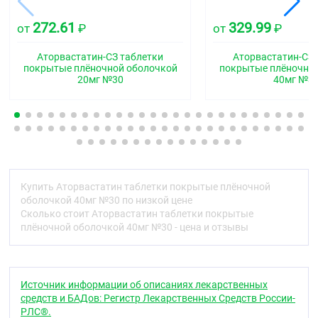
Гиполипидемическое средство - ГМГ-КоА-
272.61
329.99
от
₽
от
₽
редуктазы ингибитор
Код АТХ
Аторвастатин-СЗ таблетки
Аторвастатин-СЗ 
покрытые плёночной оболочкой
покрытые плёночно
C10AA05
20мг №30
40мг №3
Фармакологические свойства
Фармакодинамика
Аторвастатин ;— селективный конкурентный
ингибитор ГМГ-КоА-редуктазы, ключевого
фермента, превращающего З-гидрокси-З-
метилглютарил-КоА в мевалонат —
Купить Аторвастатин таблетки покрытые плёночной
предшественник стероидов, включая холестерин.
оболочкой 40мг №30 по низкой цене
Синтетическое гиполипидемическое средство.
Сколько стоит Аторвастатин таблетки покрытые
плёночной оболочкой 40мг №30 - цена и отзывы
У пациентов с гомозиготной и гетерозиготной
семейной гиперхолестеринемией, несемейными
формами гиперхолестеринемии и смешанной
дислипидемией ;аторвастатин ;снижает
Источник информации об описаниях лекарственных
концентрацию в плазме крови общего ;холестерина
средств и БАДов: Регистр Лекарственных Средств России-
;(ХС), ;холестерина ;липопротеинов низ кой
РЛС®.