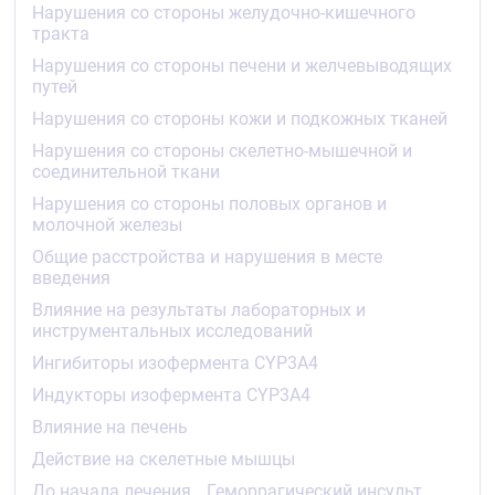
инфарктом миокарда без зубца ;Q и нестабильной
Нарушения со стороны желудочно-кишечного
стенокардией у мужчин, женщин и у пациентов в
тракта
возрасте моложе и старше 65 ;лет).
Нарушения со стороны печени и желчевыводящих
путей
Снижение концентрации в плазме крови ХС-ЛПНП
лучше коррелирует с дозой аторвастатина, чем с
Нарушения со стороны кожи и подкожных тканей
его концентрацией в плазме крови. Дозу
Нарушения со стороны скелетно-мышечной и
подбирают с учётом терапевтического эффекта
соединительной ткани
(см. ;раздел «Способ применения и дозы»).
Нарушения со стороны половых органов и
Терапевтический эффект достигается через 2
молочной железы
;недели после начала терапии, достигает
максимума через 4 ;недели и сохраняется в
Общие расстройства и нарушения в месте
течение всего периода терапии.
введения
Влияние на результаты лабораторных и
Профилактика сердечно-сосудистых
инструментальных исследований
осложнений
Ингибиторы изофермента CYP3A4
Аторвастатин ;в дозе 10 ;мг снижает
Индукторы изофермента CYP3A4
относительный риск развития коронарных
осложнений (ишемической болезни сердца (ИБС) с
Влияние на печень
летальным исходом и нефатальный инфаркт
Действие на скелетные мышцы
миокарда (ИМ) на ;36 ;%, общие сердечно-
сосудистые осложнения на ;29 ;%, фатальный и
До начала лечения
Геморрагический инсульт