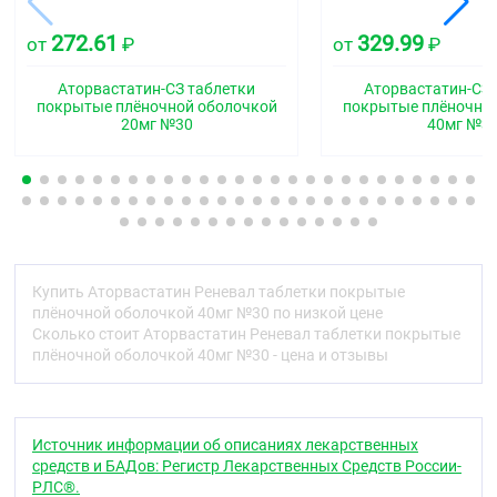
Круглые, двояковыпуклые таблетки, покрытые
плёночной оболочкой белого или почти белого
272.61
329.99
от
₽
от
₽
цвета. Допускается наличие шероховатости. На
поперечном разрезе ядро белого или почти белого
цвета.
Аторвастатин-СЗ таблетки
Аторвастатин-СЗ 
покрытые плёночной оболочкой
покрытые плёночно
Фармакотерапевтическая группа
20мг №30
40мг №3
Гиполипидемическое средство - ГМГ-КоА-
редуктазы ингибитор
Код АТХ
C10AA05
Фармакологические свойства
Купить Аторвастатин Реневал таблетки покрытые
плёночной оболочкой 40мг №30 по низкой цене
Фармакодинамика
Сколько стоит Аторвастатин Реневал таблетки покрытые
плёночной оболочкой 40мг №30 - цена и отзывы
Аторвастатин ;— селективный конкурентный
ингибитор ГМГ-КоА-редуктазы, ключевого
фермента, превращающего З-гидрокси-З-
метилглютарил-КоА в мевалонат —
Источник информации об описаниях лекарственных
предшественник стероидов, включая холестерин.
средств и БАДов: Регистр Лекарственных Средств России-
Синтетическое гиполипидемическое средство.
РЛС®.