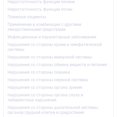
Недостаточность функции печени
У пациентов с гиперлипопротеинемией типа IIa и IIb
по классификации Фредриксона среднее значение
Недостаточность функции почек
повышения концентрации ХС-ЛПВП при лечении
Пожилые пациенты
;аторвастатином ;(10–80 ;мг) по сравнению с
исходным показателем составляет 5,1–8,7 ;% и не
Применение в комбинации с другими
зависит от дозы.
лекарственными средствами
Имеется значительное дозозависимое снижение
Инфекционные и паразитарные заболевания
величины соотношений: общий ХС/ХС-ЛПВП и ХС-
Нарушения со стороны крови и лимфатической
ЛПНП/ХС-ЛПВП на ;29–44 % и ;37–55 ;%,
системы
соответственно.
Нарушения со стороны иммунной системы
Аторвастатин ;в дозе 80 ;мг достоверно снижает
Нарушения со стороны обмена веществ и питания
риск развития ишемических осложнений и
смертность на ;16 ;% после 16-недельного курса, а
Нарушения со стороны психики
риск повторной госпитализации по поводу
Нарушения со стороны нервной системы
стенокардии, сопровождающейся признаками
ишемии миокарда, — на ;26 ;% (исследование
Нарушения со стороны органа зрения
уменьшения выраженности ишемии миокарда на
фоне интенсивной гиполипидемической терапии
Нарушения со стороны органа слуха и
(MIRACL)). У пациентов с различными исходными
лабиринтные нарушения
концентрациями ХС-ЛПНП ;аторвастатин
Нарушения со стороны дыхательной системы,
;вызывает снижение риска ишемических
органов грудной клетки и средостения
осложнений и смертность (у пациентов с