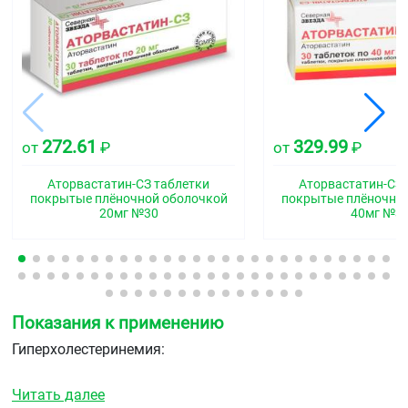
272.61
329.99
от
₽
от
₽
Аторвастатин-СЗ таблетки
Аторвастатин-СЗ 
покрытые плёночной оболочкой
покрытые плёночно
20мг №30
40мг №3
Показания к применению
Гиперхолестеринемия:
в качестве дополнения к диете для снижения
Читать далее
повышенного общего ХС, ХС-ЛПНП, апо-В и ТГ у