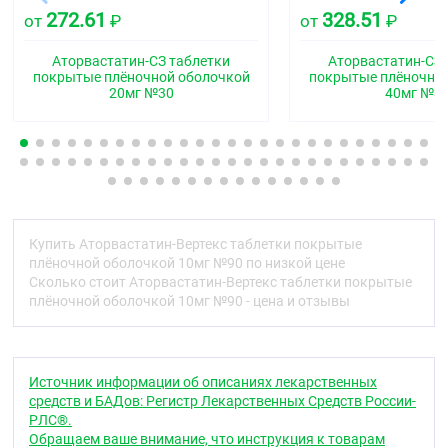
важные для Вас сведения.
272.61
328.51
от
₽
от
₽
Сохраните листок-вкладыш. Возможно, Вам
Аторвастатин-СЗ таблетки
Аторвастатин-СЗ 
потребуется прочитать его ещё раз.
покрытые плёночной оболочкой
покрытые плёночно
20мг №30
40мг №3
Если у Вас возникли дополнительные вопросы,
обратитесь к лечащему врачу или работнику
аптеки.
Препарат назначен именно Вам. Не передавайте
его другим людям. Он может навредить им, даже
если симптомы их заболевания совпадают с
Вашими.
Купить Аторвастатин-Вертекс таблетки покрытые
плёночной оболочкой 10мг №90 по низкой цене
Если у Вас возникли какие-либо нежелательные
Сколько стоит Аторвастатин-Вертекс таблетки покрытые
реакции, обратитесь к лечащему врачу или
плёночной оболочкой 10мг №90 - цена и отзывы
работнику аптеки. Данная рекомендация
распространяется на любые возможные
нежелательные реакции, в том числе на не
перечисленные в разделе 4 листка-вкладыша.
Источник информации об описаниях лекарственных
Содержание листка-вкладыша
средств и БАДов: Регистр Лекарственных Средств России-
РЛС®.
Что из себя представляет препарат
Обращаем ваше внимание, что инструкция к товарам