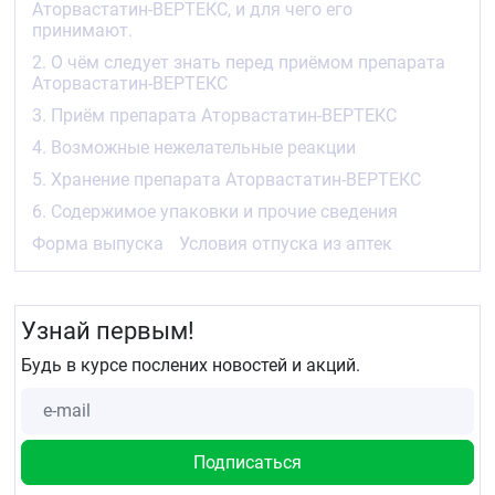
Аторвастатин-ВЕРТЕКС, и для чего его
В связи с риском развития рабдомиолиза
принимают.
(повреждения скелетных мышц), принимайте
препарат Аторвастатин-ВЕРТЕКС с осторожностью
2. О чём следует знать перед приёмом препарата
в случае, если:
Аторвастатин-ВЕРТЕКС
у Вас нарушение функции почек
3. Приём препарата Аторвастатин-ВЕРТЕКС
у Вас нарушена функция щитовидной железы
4. Возможные нежелательные реакции
(гипотиреоз)
у Вас наследственные мышечные нарушения
5. Хранение препарата Аторвастатин-ВЕРТЕКС
у Вас в течение жизни уже были случаи
6. Содержимое упаковки и прочие сведения
токсического влияния препаратов для
снижения уровня холестерина (статинов или
Форма выпуска
Условия отпуска из аптек
фибратов) на мышцы
у Вас заболевания печени
Вы употребляете алкоголь в больших
количествах
Узнай первым!
Вы старше 70 лет.
Будь в курсе послених новостей и акций.
Внимание!
Немедленно обратитесь к врачу при
появлении необъяснимых болей или мышечной
слабости, особенно если они сопровождаются
недомоганием или лихорадкой.
Также принимайте препарат Аторвастатин-