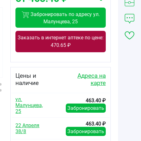
Забронировать по адресу ул.
Малунцева, 25
Заказать в интернет аптеке по цене:
188.70
200.00
617.00
470.65 ₽
от
₽
от
₽
от
₽
Аторвастатин-
Аторвастатин-
Аторвастатин-
Вертекс
Вертекс
Вертекс
таблетки
таблетки
таблетки
покрытые
покрытые
покрытые
Цены и
Адреса на
плёночной
плёночной
плёночной
наличие
карте
оболочкой 10мг
оболочкой 20мг
оболочкой 10мг
№30
№30
№90
ул.
463.40 ₽
Малунцева,
Забронировать
25
463.40 ₽
22 Апреля
38/8
Забронировать