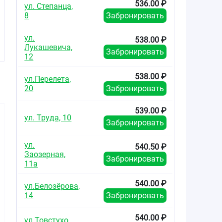
536.00 ₽
ул. Степанца,
8
Забронировать
ул.
538.00 ₽
Лукашевича,
Забронировать
12
538.00 ₽
ул.Перелета,
20
Забронировать
539.00 ₽
ул. Труда, 10
Забронировать
ул.
540.50 ₽
Заозерная,
Забронировать
11а
617.00
800.00
167.0
от
₽
от
₽
от
540.00 ₽
ул.Белозёрова,
Аторвастатин-
Аторвастатин-
Торва
14
Забронировать
Вертекс таблетки
Вертекс таблетки
таблетки 
покрытые
покрытые
плено
540.00 ₽
плёночной
плёночной
оболочко
ул.Товстухо,