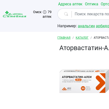
Перейти к основному содержанию
Адреса аптек
Оптика
Орт
Омск
79
аптек
Например:
анальгин
арбид
Строка навигации
ГЛАВНАЯ
КАТАЛОГ
АТОРВАСТ
Аторвастатин-А