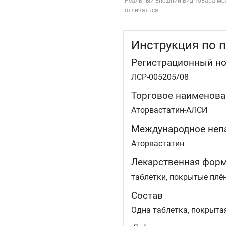
Реальный внешний вид товара мо
отличаться
Инструкция по 
Регистрационный н
ЛСР-005205/08
Торговое наименова
Аторвастатин-АЛСИ
Международное неп
Аторвастатин
Лекарственная фор
таблетки, покрытые плё
Состав
Одна таблетка, покрыта