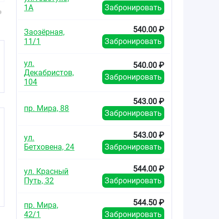
оболочкой 10мг
оболочкой 20мг
№3
1А
Забронировать
№90
№90
540.00 ₽
Заозёрная,
11/1
Забронировать
ул.
540.00 ₽
Декабристов,
Забронировать
104
543.00 ₽
пр. Мира, 88
Забронировать
543.00 ₽
ул.
Бетховена, 24
Забронировать
544.00 ₽
ул. Красный
Путь, 32
Забронировать
544.50 ₽
пр. Мира,
42/1
Забронировать