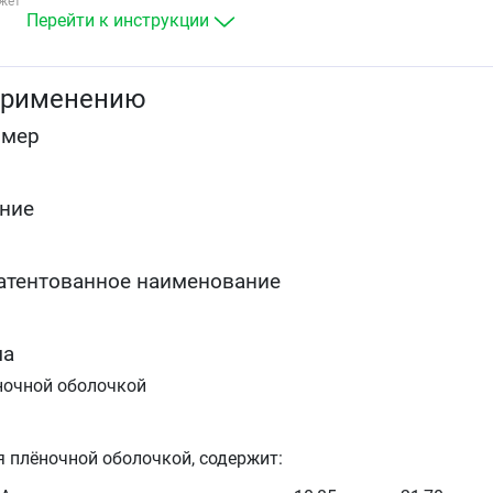
жет
уровня холестерина ЛПВП у больных с первичной
Перейти к инструкции
гиперхолестеринемией, гетерозиготной семейной и
несемейной гиперхолестеринемией и
комбинированной (смешанной) гиперлипидемией
применению
(типы IIа и IIb по Фредриксону)
в сочетании с диетой для лечения больных с
омер
повышенными сывороточными уровнями
триглицеридов (тип IV по Фредриксону) и больных 
дисбеталипопротеинемией (тип III по Фредриксону),
у которых диетотерапия не даёт адекватного
ние
эффекта
для снижения уровней общего холестерина и
холестерина/ЛПНП у больных с гомозиготной
атентованное наименование
семейной гиперхолестеринемией, когда
диетотерапия и другие нефармакологические
методы лечения оказываются недостаточно
эффективными.
ма
ночной оболочкой
я плёночной оболочкой, содержит: