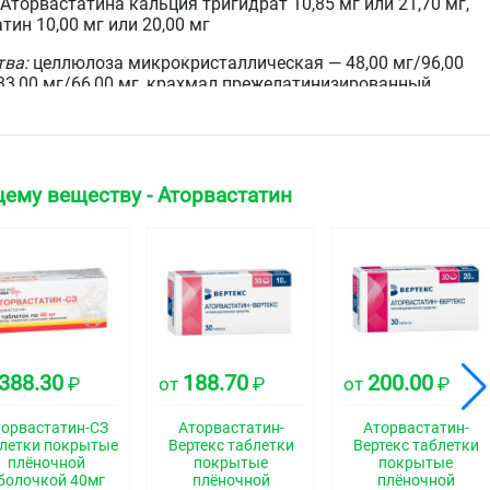
Аторвастатина кальция тригидрат 10,85 мг или 21,70 мг,
тин 10,00 мг или 20,00 мг
тва:
целлюлоза микрокристаллическая — 48,00 мг/96,00
 33,00 мг/66,00 мг, крахмал прежелатинизированный
 мг, лактозы моногидрат (сахар молочный) — 23,85
оксид коллоидный (аэросил) — 0,75 мг/1,50 мг, магния
г
драй II (серия 85) (поливиниловый спирт — 2,40 мг/4,80
ему веществу - Аторвастатин
50 мг/3,00 мг, макрогол (полиэтиленгликоль) — 1,21
мг/1,78 мг) — 6,00 мг/12,00 мг.
е таблетки, покрытые плёночной оболочкой, белого
зрезе — внутренний слой белого или почти белого цвета.
ская группа
388.30
188.70
200.00
₽
от
₽
от
₽
дство - ГМГ-КоА-редуктазы ингибитор
торвастатин-СЗ
Аторвастатин-
Аторвастатин-
летки покрытые
Вертекс таблетки
Вертекс таблетки
плёночной
покрытые
покрытые
болочкой 40мг
плёночной
плёночной