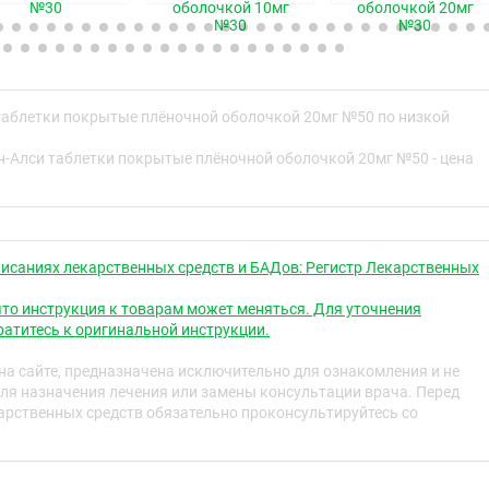
№30
оболочкой 10мг
оболочкой 20мг
свойства
№30
№30
дство из группы статинов.
ый ингибитор ГМГ-КоА-редуктазы — фермента,
таблетки покрытые плёночной оболочкой 20мг №50 по низкой
си-3-метилглутарил коэнзим А в мевалоновую кислоту,
нником стеролов, включая холестерин. Триглицериды
н-Алси таблетки покрытые плёночной оболочкой 20мг №50 - цена
ени включаются в состав липопротеинов очень низкой
тупают в плазму крови и транспортируются в
Липопротеины низкой плотности (ЛПНП) образуются из
йствия с рецепторами ЛПНП.
исаниях лекарственных средств и БАДов: Регистр Лекарственных
ровни холестерина и липопротеинов в плазме крови
тазу, синтеза холестерина в печени и увеличения числа
то инструкция к товарам может меняться. Для уточнения
в ЛПНП на поверхности клеток, что приводит к усилению
атитесь к оригинальной инструкции.
ЛПНП.
а сайте, предназначена исключительно для ознакомления и не
ПНП, вызывает выраженное и стойкое повышение
ля назначения лечения или замены консультации врача. Перед
оров.
рственных средств обязательно проконсультируйтесь со
 больных с гомозиготной семейной
которая обычно не поддаётся терапии
редствами.