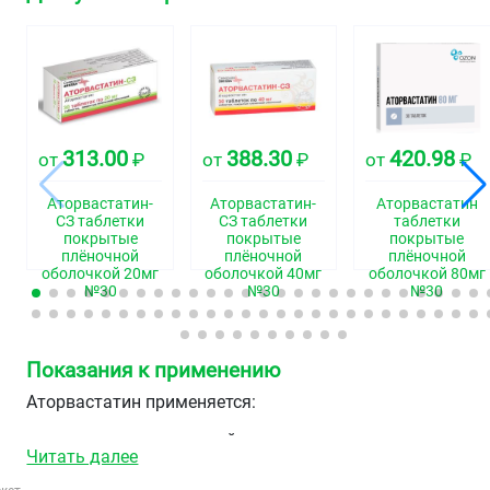
313.00
388.30
420.98
от
₽
от
₽
от
₽
Аторвастатин-
Аторвастатин-
Аторвастатин
СЗ таблетки
СЗ таблетки
таблетки
покрытые
покрытые
покрытые
плёночной
плёночной
плёночной
оболочкой 20мг
оболочкой 40мг
оболочкой 80мг
№30
№30
№30
Показания к применению
Аторвастатин применяется:
в сочетании с диетой для снижения повышенных
Читать далее
уровней общего холестерина, холестерина/ЛПНП,
аполипопротеина В и триглицеридов и повышения