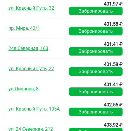
синдром глюкозо-галактозной
401.97 ₽
мальабсорбции.
ул. Красный Путь, 32
Забронировать
С осторожностью
401.58 ₽
Злоупотребление алкоголем, заболевания печени в
пр. Мира, 42/1
Забронировать
анамнезе, тяжёлые нарушения электролитного
баланса, эндокринные и метаболические
нарушения, артериальная гипотензия, тяжёлые
401.41 ₽
24я Северная, 163
острые инфекции (сепсис), неконтролируемая
Забронировать
эпилепсия, обширные хирургические
вмешательства, травмы, заболевания скелетных
401.58 ₽
мышц.
ул. Красный Путь, 22
Забронировать
Применение при беременности и в период
грудного вскармливания
401.41 ₽
ул.Дианова, 8
Аторвастатин противопоказан к применению при
Забронировать
беременности и в период грудного вскармливания.
402.55 ₽
Неизвестно, выводится ли аторвастатин с грудным
ул. Красный Путь, 105А
Забронировать
молоком. Учитывая возможность нежелательных
явлений у грудных детей, при необходимости
применения препарата в период лактации следует
403.92 ₽
ул. 24 Северная, 212
решить вопрос о прекращении грудного