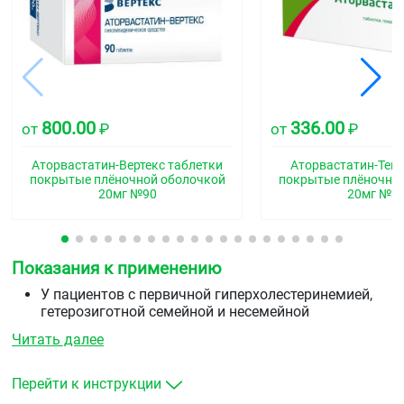
800.00
336.00
от
₽
от
₽
Аторвастатин-Вертекс таблетки
Аторвастатин-Тева
покрытые плёночной оболочкой
покрытые плёночно
20мг №90
20мг №3
Показания к применению
У пациентов с первичной гиперхолестеринемией,
гетерозиготной семейной и несемейной
гиперхолестеринемией и комбинированной
Читать далее
(смешанной) гиперлипидемией (типы IIа и IIb по
Фредриксону) в сочетании с диетой для снижения
повышенных уровней общего холестерина,
Перейти к инструкции
холестерина ЛПНП, аполипопротеина В и