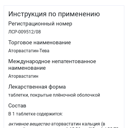
триглицеридов и повышения уровня холестерина
ЛПВП
Инструкция по применению
для лечения больных с повышенными
сывороточными уровнями триглицеридов (тип IV
Регистрационный номер
по Фредриксону) и больных с
дисбеталипопротеинемией (тип III по Фредриксону),
ЛСР-009512/08
у которых диетотерапия не даёт адекватного
эффекта
Торговое наименование
у больных с гомозиготной семейной
Аторвастатин-Тева
гиперхолестеринемией для снижения уровней
общего холестерина и холестерина ЛПНП, когда
Международное непатентованное
диетотерапия и другие нефармакологические
наименование
методы лечения оказываются недостаточно
эффективными.
Аторвастатин
Лекарственная форма
таблетки, покрытые плёночной оболочкой
Состав
В 1 таблетке содержится:
активное вещество
аторвастатин кальция (в