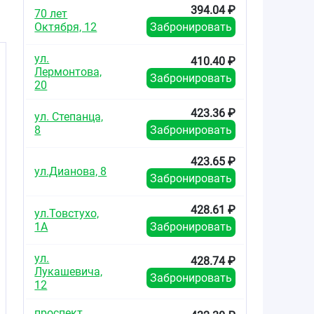
394.04 ₽
70 лет
Октября, 12
Забронировать
ул.
410.40 ₽
Лермонтова,
Забронировать
20
с
423.36 ₽
ул. Степанца,
8
Забронировать
423.65 ₽
ул.Дианова, 8
Забронировать
428.61 ₽
ул.Товстухо,
1А
Забронировать
ул.
428.74 ₽
Лукашевича,
Забронировать
12
проспект