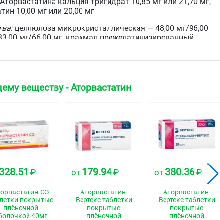
Аторвастатина кальция тригидрат 10,85 мг или 21,70 мг,
тин 10,00 мг или 20,00 мг
тва:
целлюлоза микрокристаллическая — 48,00 мг/96,00
 33,00 мг/66,00 мг, крахмал прежелатинизированный
 мг, лактозы моногидрат (сахар молочный) — 23,85
оксид коллоидный (аэросил) — 0,75 мг/1,50 мг, магния
г
драй II (серия 85) (поливиниловый спирт — 2,40 мг/4,80
ему веществу - Аторвастатин
50 мг/3,00 мг, макрогол (полиэтиленгликоль) — 1,21
мг/1,78 мг) — 6,00 мг/12,00 мг.
е таблетки, покрытые плёночной оболочкой, белого
зрезе — внутренний слой белого или почти белого цвета.
ская группа
328.51
179.94
380.36
₽
от
₽
от
₽
дство - ГМГ-КоА-редуктазы ингибитор
торвастатин-СЗ
Аторвастатин-
Аторвастатин-
летки покрытые
Вертекс таблетки
Вертекс таблетки
плёночной
покрытые
покрытые
болочкой 40мг
плёночной
плёночной