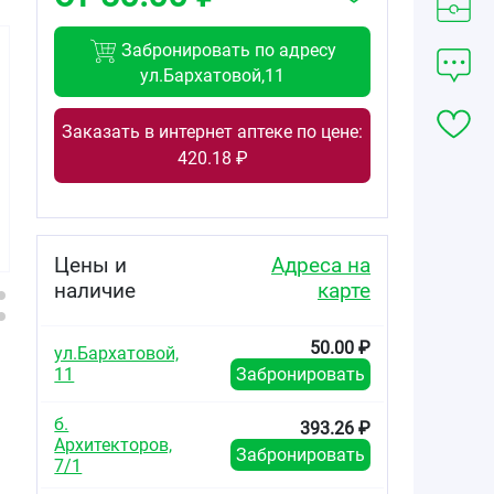
Забронировать по адресу
ул.Бархатовой,11
Заказать в интернет аптеке по цене:
179.94
380.36
578.65
420.18 ₽
от
₽
от
₽
от
₽
Аторвастатин-
Аторвастатин-
Аторвастатин-
Вертекс
Вертекс
Вертекс
таблетки
таблетки
таблетки
покрытые
покрытые
покрытые
Цены и
Адреса на
плёночной
плёночной
плёночной
наличие
карте
оболочкой 10мг
оболочкой 20мг
оболочкой 10мг
№30
№30
№90
50.00 ₽
ул.Бархатовой,
11
Забронировать
б.
393.26 ₽
Архитекторов,
Забронировать
7/1