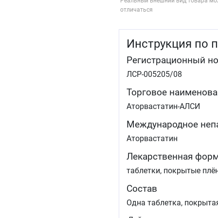
Реальный внешний вид товара мо
отличаться
Инструкция по 
Регистрационный н
ЛСР-005205/08
Торговое наименова
Аторвастатин-АЛСИ
Международное неп
Аторвастатин
Лекарственная фор
таблетки, покрытые плё
Состав
Одна таблетка, покрыта