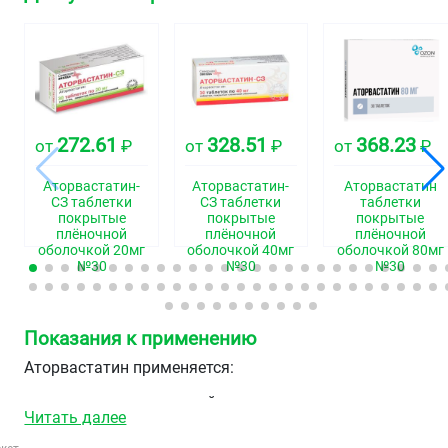
272.61
328.51
368.23
от
₽
от
₽
от
₽
Аторвастатин-
Аторвастатин-
Аторвастатин
СЗ таблетки
СЗ таблетки
таблетки
покрытые
покрытые
покрытые
плёночной
плёночной
плёночной
оболочкой 20мг
оболочкой 40мг
оболочкой 80мг
№30
№30
№30
Показания к применению
Аторвастатин применяется:
в сочетании с диетой для снижения повышенных
Читать далее
уровней общего холестерина, холестерина/ЛПНП,
аполипопротеина В и триглицеридов и повышения