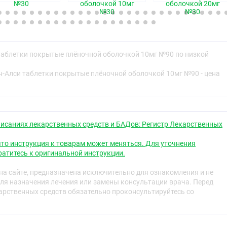
№30
оболочкой 10мг
оболочкой 20мг
свойства
№30
№30
дство из группы статинов.
ый ингибитор ГМГ-КоА-редуктазы — фермента,
таблетки покрытые плёночной оболочкой 10мг №90 по низкой
си-3-метилглутарил коэнзим А в мевалоновую кислоту,
нником стеролов, включая холестерин. Триглицериды
н-Алси таблетки покрытые плёночной оболочкой 10мг №90 - цена
ени включаются в состав липопротеинов очень низкой
тупают в плазму крови и транспортируются в
Липопротеины низкой плотности (ЛПНП) образуются из
йствия с рецепторами ЛПНП.
исаниях лекарственных средств и БАДов: Регистр Лекарственных
ровни холестерина и липопротеинов в плазме крови
тазу, синтеза холестерина в печени и увеличения числа
то инструкция к товарам может меняться. Для уточнения
в ЛПНП на поверхности клеток, что приводит к усилению
атитесь к оригинальной инструкции.
ЛПНП.
а сайте, предназначена исключительно для ознакомления и не
ПНП, вызывает выраженное и стойкое повышение
ля назначения лечения или замены консультации врача. Перед
оров.
рственных средств обязательно проконсультируйтесь со
 больных с гомозиготной семейной
которая обычно не поддаётся терапии
редствами.