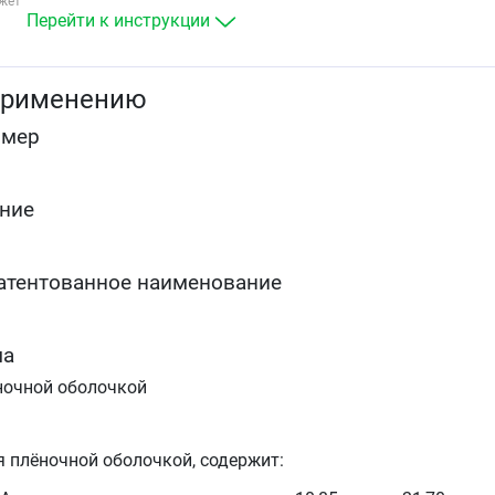
жет
уровня холестерина ЛПВП у больных с первичной
Перейти к инструкции
гиперхолестеринемией, гетерозиготной семейной и
несемейной гиперхолестеринемией и
комбинированной (смешанной) гиперлипидемией
применению
(типы IIа и IIb по Фредриксону)
в сочетании с диетой для лечения больных с
омер
повышенными сывороточными уровнями
триглицеридов (тип IV по Фредриксону) и больных 
дисбеталипопротеинемией (тип III по Фредриксону),
у которых диетотерапия не даёт адекватного
ние
эффекта
для снижения уровней общего холестерина и
холестерина/ЛПНП у больных с гомозиготной
атентованное наименование
семейной гиперхолестеринемией, когда
диетотерапия и другие нефармакологические
методы лечения оказываются недостаточно
эффективными.
ма
ночной оболочкой
я плёночной оболочкой, содержит: