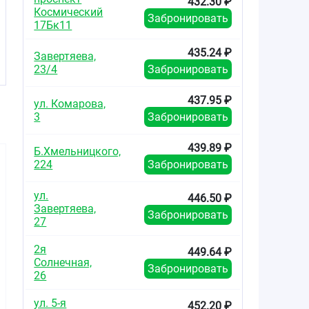
432.30 ₽
Космический
Забронировать
17Бк11
435.24 ₽
Завертяева,
23/4
Забронировать
437.95 ₽
ул. Комарова,
3
Забронировать
439.89 ₽
Б.Хмельницкого,
224
Забронировать
ул.
446.50 ₽
Завертяева,
Забронировать
27
578.65
800.00
164.0
от
₽
от
₽
от
2я
449.64 ₽
Солнечная,
Забронировать
Аторвастатин-
Аторвастатин-
Торва
26
Вертекс таблетки
Вертекс таблетки
таблетки 
покрытые
покрытые
плено
ул. 5-я
плёночной
плёночной
оболочко
452.20 ₽