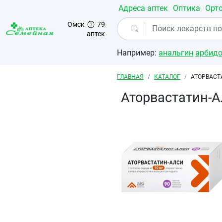
Перейти к основному содержанию
Адреса аптек
Оптика
Орт
Омск
79
аптек
Например:
анальгин
арбид
Строка навигации
ГЛАВНАЯ
КАТАЛОГ
АТОРВАСТ
Аторвастатин-А