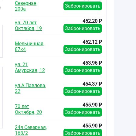
оболочкой 10мг
оболочкой 20мг
№3
Северная,
Забронировать
№90
№90
200а
452.20 ₽
ул. 70 лет
Октября, 19
Забронировать
452.12 ₽
Мельничная,
87к4
Забронировать
453.96 ₽
ул. 21
Амурская, 12
Забронировать
454.37 ₽
ул.А.Павлова,
22
Забронировать
455.90 ₽
70 лет
Октября, 20
Забронировать
455.90 ₽
24я Северная,
168/2
Забронировать