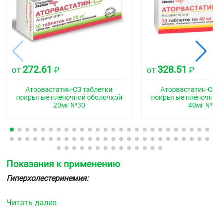
272.61
328.51
от
₽
от
₽
Аторвастатин-СЗ таблетки
Аторвастатин-СЗ 
покрытые плёночной оболочкой
покрытые плёночно
20мг №30
40мг №3
Показания к применению
Гиперхолестеринемия:
в качестве дополнения к диете для снижения
Читать далее
повышенного общего холестерина, ХС-ЛПНП, апо-В
и триглицеридов у взрослых, подростков и детей в