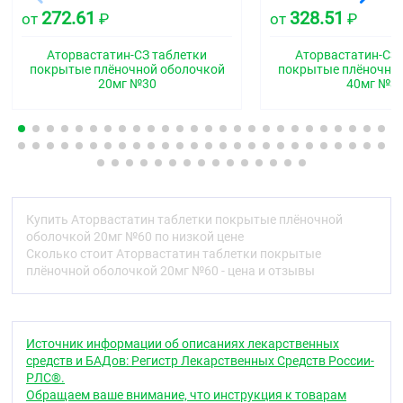
7,85
15,7
повидон-К25
7,85 мг
272.61
328.51
от
₽
от
₽
мг
мг
44,5
89,0
Аторвастатин-СЗ таблетки
Аторвастатин-СЗ 
кальция карбонат
44,5 мг
покрытые плёночной оболочкой
покрытые плёночно
мг
мг
20мг №30
40мг №3
1,85
3,7
магния стеарат
1,85 мг
мг
мг
карбоксиметилкрахмал
3,2
1,6 мг
1,6 мг
натрия
мг
3,2
кросповидон
1,6 мг
1,6 мг
Купить Аторвастатин таблетки покрытые плёночной
мг
оболочкой 20мг №60 по низкой цене
Сколько стоит Аторвастатин таблетки покрытые
кремния диоксид
1,25
2,5
1,25 мг
плёночной оболочкой 20мг №60 - цена и отзывы
коллоидный
мг
мг
Вспомогательных веществ — до получения
таблетки (с оболочкой) массой
:
Источник информации об описаниях лекарственных
180
360
средств и БАДов: Регистр Лекарственных Средств России-
180 мг
мг
мг
РЛС®.
Обращаем ваше внимание, что инструкция к товарам