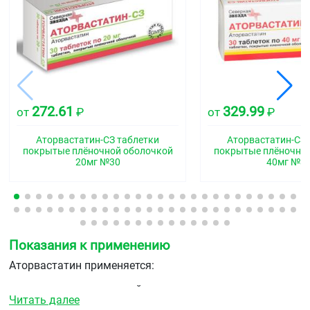
272.61
329.99
от
₽
от
₽
Аторвастатин-СЗ таблетки
Аторвастатин-СЗ 
покрытые плёночной оболочкой
покрытые плёночно
20мг №30
40мг №3
Показания к применению
Аторвастатин применяется:
в сочетании с диетой для снижения повышенных
Читать далее
уровней общего холестерина, холестерина/ЛПНП,