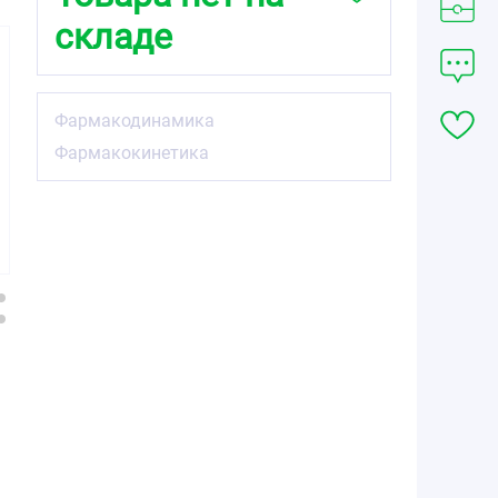
складе
Фармакодинамика
Фармакокинетика
188.70
393.30
589.95
от
₽
от
₽
от
₽
Аторвастатин-
Аторвастатин-
Аторвастатин-
Вертекс
Вертекс
Вертекс
таблетки
таблетки
таблетки
покрытые
покрытые
покрытые
плёночной
плёночной
плёночной
оболочкой 10мг
оболочкой 20мг
оболочкой 10мг
№30
№30
№90