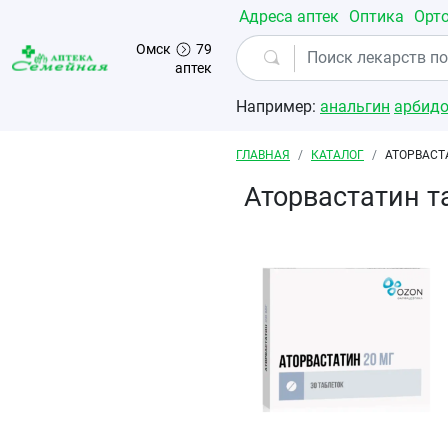
Перейти к основному содержанию
Адреса аптек
Оптика
Орт
Омск
79
аптек
Например:
анальгин
арбид
Строка навигации
ГЛАВНАЯ
КАТАЛОГ
АТОРВАСТ
Аторвастатин 