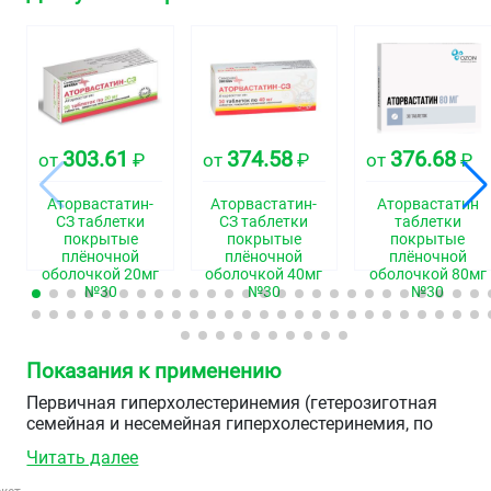
303.61
374.58
376.68
от
₽
от
₽
от
₽
Аторвастатин-
Аторвастатин-
Аторвастатин
СЗ таблетки
СЗ таблетки
таблетки
покрытые
покрытые
покрытые
плёночной
плёночной
плёночной
оболочкой 20мг
оболочкой 40мг
оболочкой 80мг
№30
№30
№30
Показания к применению
Первичная гиперхолестеринемия (гетерозиготная
семейная и несемейная гиперхолестеринемия, по
Фредриксону тип IIa), комбинированная (смешанная)
Читать далее
гиперлипидемия (по Фредриксону типы IIb и III),
дисбеталипопротеинемия (по Фредриксону тип III) (в