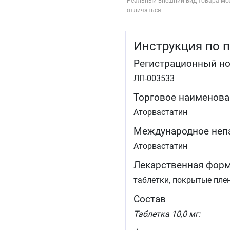
Реальный внешний вид товара мо
отличаться
Инструкция по 
Регистрационный н
ЛП-003533
Торговое наименова
Аторвастатин
Международное неп
Аторвастатин
Лекарственная фор
таблетки, покрытые пле
Состав
Таблетка 10,0 мг: