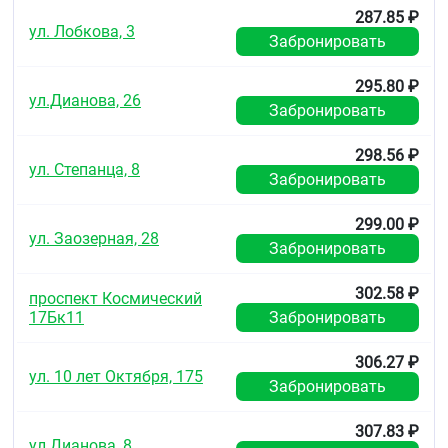
сахарный диабет
287.85 ₽
тяжёлые сердечно-сосудистые заболевания (в
ул. Лобкова, 3
Забронировать
том числе ишемическая болезнь сердца,
стенокардия)
295.80 ₽
гиперплазия предстательной железы,
ул.Дианова, 26
феохромоцитома, порфирия
Забронировать
повышенная чувствительность к
адренергическим препаратам,
298.56 ₽
сопровождающаяся бессонницей,
ул. Степанца, 8
Забронировать
головокружением, аритмией, тремором,
повышением артериального давления
синдром удлинённого интервала QT.
299.00 ₽
ул. Заозерная, 28
Забронировать
Применение при беременности и в период
грудного вскармливания
302.58 ₽
проспект Космический
Применение в период беременности и грудного
17Бк11
Забронировать
вскармливания противопоказано.
306.27 ₽
Способ применения и дозы
ул. 10 лет Октября, 175
Забронировать
Интраназально.
®
Риномарис
Адванс, спрей назальный, 0,5 мг/мл +
307.83 ₽
ул.Дианова, 8
0,1 мг/мл