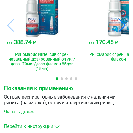
388.74
170.45
от
₽
от
₽
Риномарис Интенсив спрей
Риномарис спрей наз
назальный дозированный 84мкг/
флакон 15
доза+70мкг/доза флакон 85доз
(15мл)
Показания к применению
Острые респираторные заболевания с явлениями
ринита (насморка), острый аллергический ринит,
поллиноз, синусит, евстахиит, средний отит (в составе
Читать далее
комбинированной терапии для уменьшения отёка
слизистой оболочки носоглотки). Подготовка пациента
к диагностическим манипуляциям в носовых ходах.
Перейти к инструкции