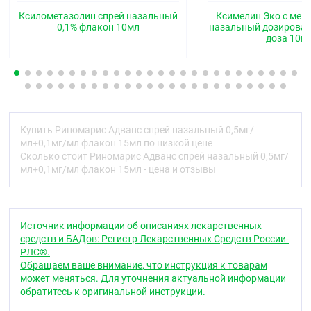
вызывает сужение кровеносных сосудов слизистой
Ксилометазолин спрей назальный
Ксимелин Эко с мен
оболочки носа, устраняя, таким образом, отёк и
0,1% флакон 10мл
назальный дозирова
гиперемию слизистой оболочки полости носа,
доза 10м
восстанавливает проходимость носовых ходов и
облегчает носовое дыхание.
Натрия гиалуронат поддерживает влажность
слизистой оболочки на физиологическом уровне и
создаёт оптимальные условия для процесса её
заживления.
Купить Риномарис Адванс спрей назальный 0,5мг/
мл+0,1мг/мл флакон 15мл по низкой цене
Действие препарата наступает через несколько
Сколько стоит Риномарис Адванс спрей назальный 0,5мг/
минут после применения и продолжается до 10
мл+0,1мг/мл флакон 15мл - цена и отзывы
часов.
Фармакокинетика
Ксилометазолин
Источник информации об описаниях лекарственных
средств и БАДов: Регистр Лекарственных Средств России-
Не имеется доступных данных о
РЛС®.
фармакокинетических испытаниях при
Обращаем ваше внимание, что инструкция к товарам
применении у людей.
может меняться. Для уточнения актуальной информации
обратитесь к оригинальной инструкции.
При местном применении практически не
абсорбируется, в плазме определяется