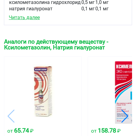
ксилометазолина гидрохлорид
0,5 мг
1,0 мг
натрия гиалуронат
0,1 мг
0,1 мг
Вспомогательные вещества:
морская вода
Читать далее
очищенная, калия дигидрофосфат, вода
очищенная.
Описание
Аналоги по действующему веществу -
Прозрачный бесцветный раствор.
Ксилометазолин, Натрия гиалуронат
Фармакотерапевтическая группа
Противоконгестивное средство - альфа-
адреномиметик
Код АТХ
R01AA07
Фармакологические свойства
Фармакодинамика
Ксилометазолин
относится к группе местных
сосудосуживающих средств (деконгестантов) с
65.74
158.78
от
₽
от
₽
альфа-адреномиметической активностью,