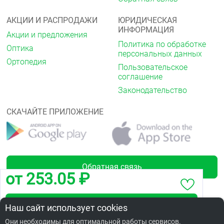
АКЦИИ И РАСПРОДАЖИ
ЮРИДИЧЕСКАЯ
ИНФОРМАЦИЯ
Акции и предложения
Политика по обработке
Оптика
персональных данных
Ортопедия
Пользовательское
соглашение
Законодательство
СКАЧАЙТЕ ПРИЛОЖЕНИЕ
Обратная связь
от 253.05 ₽
Забронировать по адресу 70 лет Октября,12
Наш сайт использует cookies
Лицензии
Они необходимы для оптимальной работы сервисов.