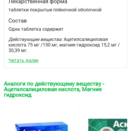
Лекарственная форма
таблетки покрытые плёночной оболочкой
Состав
Одна таблетка содержит
Действующие вещества:
Ацетилсалициловая
кислота 75 мг /150 мг, магния гидроксид 15,2 мг /
30,39 мг.
Читать далее
Вспомогательные вещества:
Крахмал кукурузный
9,5 мг /19,0 мг, целлюлоза микрокристаллическая
12,5 мг / 25,0 мг, магния стеарат 150 мкг/ 305 мкг,
крахмал картофельный 2,0 мг / 4,0 мг.
Аналоги по действующему веществу -
Оболочка:
Гипромеллоза (метил-гидроксипропил-
Ацетилсалициловая кислота, Магния
целлюлоза 15) 460 мкг /1,2 мг, пропиленгликоль 90
гидроксид
мкг / 240 мкг, тальк 280 мкг / 720 мкг.
Описание
Таблетки покрытые плёночной оболочкой,
содержащие 75 мг/15,2 мг ацетилсалициловой
кислоты и магния гидроксида, соответственно: