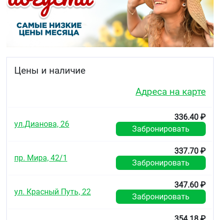
Биодоступность АСК составляет около 70 %, но эта
величина в значительной степени колеблется,
поскольку АСК подвергается пресистемному
гидролизу (слизистая желудочно-кишечного
тракта, печень) в СК под действием ферментов.
Биодоступность СК составляет 80- 100 %.
Цены и наличие
Используемые дозы магния гидроксида не влияют
на биодоступность ацетилсалициловой кислоты.
Адреса на карте
Показания
336.40 ₽
Первичная профилактика сердечно-
ул.Дианова, 26
Забронировать
сосудистых заболеваний, таких как тромбоз и
острая сердечная недостаточность при
наличии факторов риска (например, сахарный
337.70 ₽
пр. Мира, 42/1
диабет, гиперлипидемия, артериальная
Забронировать
гипертензия, ожирение, курение, пожилой
возраст). Профилактика повторного инфаркта
347.60 ₽
миокарда и тромбоза кровеносных сосудов.
ул. Красный Путь, 22
Профилактика тромбоэмболии после
Забронировать
хирургических вмешательств на сосудах
(аортокоронарное шунтирование, чрескожная
354.18 ₽