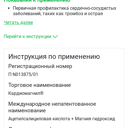
Первичная профилактика сердечно-сосудистых
заболеваний, таких как тромбоз и острая
сердечная недостаточность при наличии факторов
Читать далее
риска (например, сахарный диабет,
гиперлипидемия, артериальная гипертензия,
ожирение, курение, пожилой возраст).
Перейти к инструкции
Профилактика повторного инфаркта миокарда и
тромбоза кровеносных сосудов.
Профилактика тромбоэмболии после
Инструкция по применению
хирургических вмешательств на сосудах
(аортокоронарное шунтирование, чрескожная
Регистрационный номер
транслюминальная коронарная ангиопластика).
Нестабильная стенокардия.
П N013875/01
Торговое наименование
Кардиомагнил®
Международное непатентованное
наименование
Ацетилсалициловая кислота + Магния гидроксид