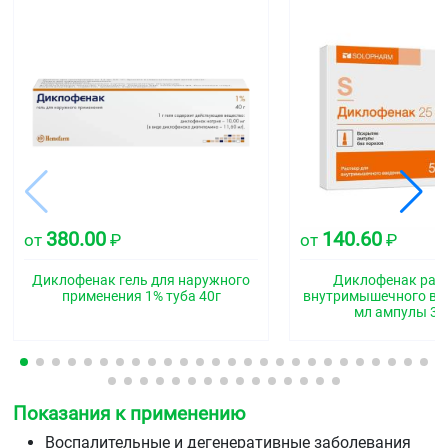
380.00
140.60
от
₽
от
₽
Диклофенак гель для наружного
Диклофенак раст
применения 1% туба 40г
внутримышечного вве
мл ампулы 3
Показания к применению
Воспалительные и дегенеративные заболевания