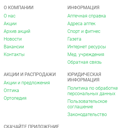
виде метаболитов через почки менее 1 %
выводится в неизменённом виде, остальная часть
О КОМПАНИИ
ИНФОРМАЦИЯ
дозы выводится в виде метаболитов с желчью.
О нас
Аптечная справка
У больных с выраженной почечной
Акции
Адреса аптек
недостаточностью (клиренс креатинина менее 10
Архив акций
Спорт и фитнес
мл/мин) увеличивается выведение метаболитов с
Новости
Газета
желчью, при этом увеличения их концентрации в
крови не наблюдается.
Вакансии
Интернет ресурсы
Контакты
Мед. учреждения
У больных с хроническим гепатитом или
компенсированным циррозом печени
Обратная связь
фармакокинетические параметры не изменяются.
АКЦИИ И РАСПРОДАЖИ
ЮРИДИЧЕСКАЯ
Показания
ИНФОРМАЦИЯ
Акции и предложения
Воспалительные и дегенеративные
Политика по обработке
заболевания опорно-двигательного аппарата:
Оптика
персональных данных
ревматоидный, псориатический, ювенильный
Ортопедия
хронический артрит, анкилозирующий
Пользовательское
спондилит (болезнь Бехтерева),
соглашение
невралгическая амиотрофия (болезнь
Законодательство
Персонейджа-Тернера), остеоартроз,
ревматизм, подагрический артрит, артрит при
СКАЧАЙТЕ ПРИЛОЖЕНИЕ
болезни Рейтера.