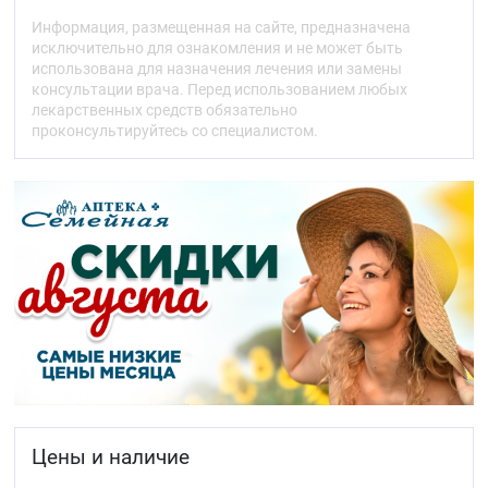
уменьшает постнагрузку на сердце, снижает
Информация, размещенная на сайте, предназначена
потребность миокарда в кислороде. Расширяя
исключительно для ознакомления и не может быть
коронарные артерии и артериолы в неизменённых
использована для назначения лечения или замены
и в ишемизированных зонах миокарда,
консультации врача. Перед использованием любых
увеличивает поступление кислорода в миокард
лекарственных средств обязательно
(особенно при вазоспастической стенокардии)
проконсультируйтесь со специалистом.
предотвращает спазм коронарных артерий (в том
числе вызванной курением). У пациентов со
стабильной стенокардией разовая суточная дота
увеличивает толерантность к физической
нагрузке, замедляет развитие стенокардии и
«ишемической» депрессии сегмента ST снижает
частоту приступов стенокардии и потребления
нитроглицерина и других нитратов.
Оказывает длительный дозозависимый
антигипертензивный аффект. Антигипертензивное
действие обусловлено прямым
вазодилатирующим влиянием на гладкие мышцы
сосудов. При артериальной гипертензии разовая
доза обеспечивает клинически значимое снижение
артериального давления (АД) на протяжении 24 ч
Цены и наличие
(в положении пациента «лёжа» и «стоя»).