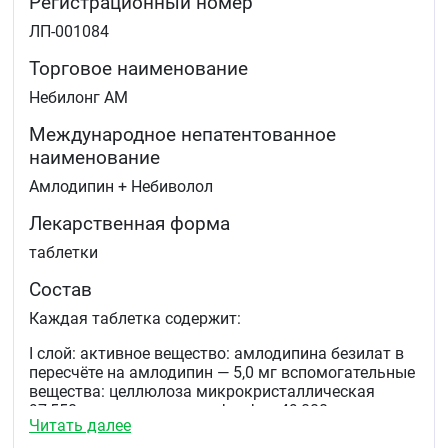
Регистрационный номер
ЛП-001084
Торговое наименование
Небилонг АМ
Международное непатентованное
наименование
Амлодипин + Небиволол
Лекарственная форма
таблетки
Состав
Каждая таблетка содержит:
I слой: активное вещество: амлодипина безилат в
пересчёте на амлодипин — 5,0 мг вспомогательные
вещества: целлюлоза микрокристаллическая
97,550 мг, кальция гидрофосфат 49,000 мг,
Читать далее
карбоксиметилкрахмал натрия 4,000 мг, магния