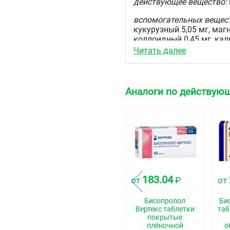
действующее вещество:
вспомогательных вещест
кукурузный 5,05 мг, маг
коллоидный 0,45 мг, ка
Читать далее
состав оболочки:
макрог
0,115 мг.
Описание
Аналоги по действующ
Круглые, двояковыпуклы
цвета. На поперечном ра
Фармакотерапевтиче
Бета1-адреноблокатор 
Код АТХ
C07AB07
183.04
от
₽
от
Фармакологические 
Бисопролол
Би
Вертекс таблетки
таб
Фармакодинамика
покрытые
плёночной
о
Селективный β
-адреноб