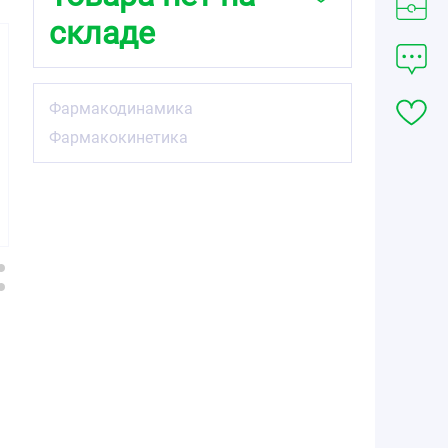
складе
Фармакодинамика
Фармакокинетика
126.00
142.29
152.91
от
₽
от
₽
от
₽
Бисопролол
Бисопролол
Бисопролол
Канон таблетки
Канон таблетки
Вертекс
покрытые
покрытые
таблетки
плёночной
плёночной
покрытые
оболочкой 10мг
оболочкой 5мг
плёночной
№30
№60
оболочкой 10мг
№30