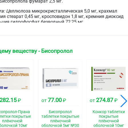
Бисопролола фумарат 2,5 мг.
в: Ц
еллюлоза микрокристаллическая 5,0 мг, крахмал
ния стеарат 0,45 мг, кросповидон 1,8 мг, кремния диоксид
льция гидрофосфат безводный 72,25 мг
ол 400 1,234 мг, титана диоксид 1,142 мг, диметикон 100
ему веществу - Бисопролол
е таблетки, покрытые плёночной оболочкой белого
зрезе таблетка белого или почти белого цвета.
ская группа
селективный
282.15
77.00
274.87
₽
от
₽
от
₽
свойства
сопролол-Прана
Бисопролол
Конкор таблетки
летки покрытые
таблетки покрытые
покрытые
плёночной
плёночной
плёночной
болочкой 10мг
оболочкой 5мг №30
оболочкой 10мг
локатор, без собственной симпатомиметической