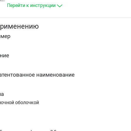
жет
Перейти к инструкции
применению
омер
ние
атентованное наименование
ма
ночной оболочкой