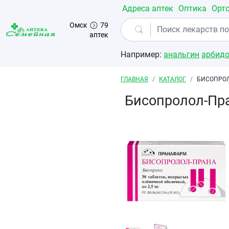
Перейти к основному содержанию
Адреса аптек
Оптика
Орт
Омск
79
аптек
Например:
анальгин
арбид
Строка навигации
ГЛАВНАЯ
КАТАЛОГ
БИСОПРОЛ
Бисопролол-Пра