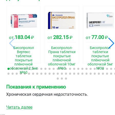
183.04
282.15
77.00
от
₽
от
₽
от
₽
Бисопролол
Бисопролол-
Бисопролол
Вертекс
Прана таблетки
таблетки
таблетки
покрытые
покрытые
покрытые
плёночной
плёночной
плёночной
оболочкой 10мг
оболочкой 5мг
оболочкой 2,5мг
№60
№30
№60
Показания к применению
Хроническая сердечная недостаточность.
Читать далее