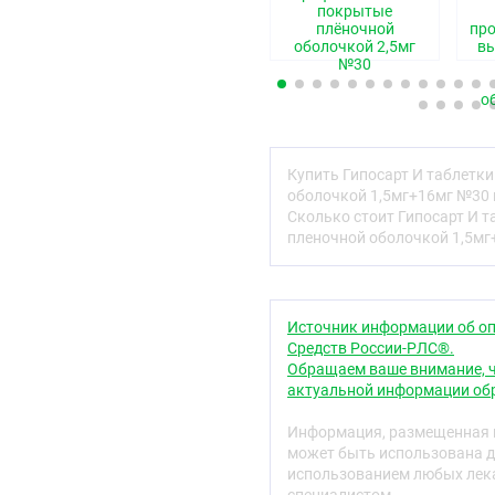
Если у Вас возникли как
покрытые
врачу. Данная рекомен
плёночной
пр
оболочкой 2,5мг
в
нежелательные реакции, 
№30
вкладыша.
о
Содержание листка-вкл
Что из себя предста
О чём следует знать
Купить Гипосарт И таблет
Приём препарата Гип
оболочкой 1,5мг+16мг №30 
Возможные нежелат
Сколько стоит Гипосарт И
Хранение препарата 
пленочной оболочкой 1,5мг
Содержимое упаковк
1. Что из себя пре
его применяют
Источник информации об оп
Средств России-РЛС®.
Препарат Гипосарт ;И с
Обращаем ваше внимание, ч
кандесартан.
актуальной информации обр
Препарат Гипосарт ;И —
Информация, размещенная н
давления) комбинирован
может быть использована д
систему (антагонист реце
использованием любых лека
средство)).