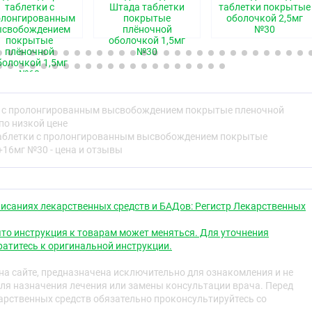
ие-либо нежелательные реакции, обратитесь к лечащему
таблетки с
Штада таблетки
таблетки покрытые
дация распространяется на любые возможные
олонгированным
покрытые
оболочкой 2,5мг
ысвобождением
плёночной
№30
в том числе на не перечисленные в разделе 4 листка-
покрытые
оболочкой 1,5мг
плёночной
№30
болочкой 1,5мг
адыша
№60
вляет препарат Гипосарт ;И, и для чего его применяют.
 перед приёмом препарата Гипосарт ;И.
ки с пролонгированным высвобождением покрытые пленочной
осарт ;И.
по низкой цене
ельные реакции.
 таблетки с пролонгированным высвобождением покрытые
Гипосарт ;И.
+16мг №30 - цена и отзывы
и и прочие сведения.
дставляет препарат Гипосарт ;И, и для чего
исаниях лекарственных средств и БАДов: Регистр Лекарственных
одержит действующие вещества ;индапамид +
то инструкция к товарам может меняться. Для уточнения
атитесь к оригинальной инструкции.
 гипотензивное (снижающее уровень артериального
а сайте, предназначена исключительно для ознакомления и не
ное средство, действующее на ренин-ангиотензиновую
ля назначения лечения или замены консультации врача. Перед
пторов ;ангиотензина ;II ;+ диуретик (мочегонное
рственных средств обязательно проконсультируйтесь со