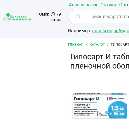
Перейти к основному содержанию
Адреса аптек
Оптика
Орт
Омск
79
аптек
Например:
анальгин
арбид
Строка навигации
ГЛАВНАЯ
КАТАЛОГ
ГИПОСАРТ
Гипосарт И та
пленочной обо