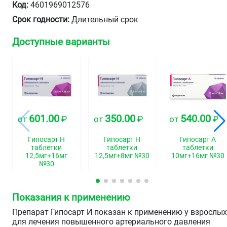
Код:
4601969012576
Срок годности:
Длительный срок
Доступные варианты
601.00
350.00
540.00
от
₽
от
₽
от
₽
Гипосарт Н
Гипосарт Н
Гипосарт А
таблетки
таблетки
таблетки
12,5мг+16мг
12,5мг+8мг №30
10мг+16мг №30
№30
Показания к применению
Препарат Гипосарт И показан к применению у взрослы
для лечения повышенного артериального давления