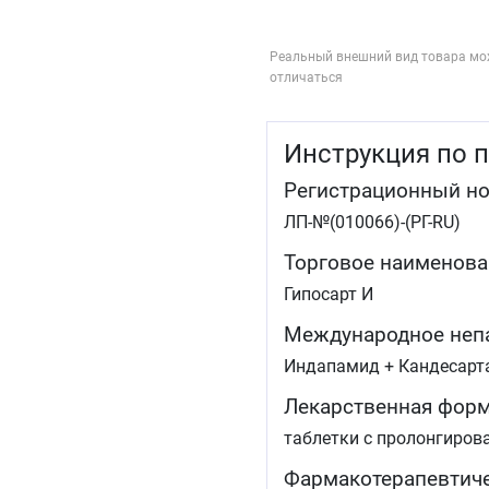
Реальный внешний вид товара мо
отличаться
Инструкция по 
Регистрационный н
ЛП-№(010066)-(РГ-RU)
Торговое наименова
Гипосарт И
Международное неп
Индапамид + Кандесарт
Лекарственная фор
таблетки с пролонгиро
Фармакотерапевтиче