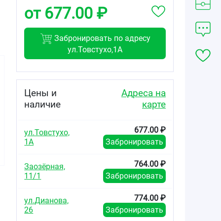
от 677.00 ₽
Забронировать по адресу
ул.Товстухо,1А
Цены и
Адреса на
наличие
карте
467.00
524.00
785.00
от
₽
от
₽
от
₽
677.00 ₽
ул.Товстухо,
Гипосарт
Гипосарт
Гипосарт
1А
Забронировать
таблетки 8мг
таблетки 16мг
таблетки 32мг
№30
№30
№30
764.00 ₽
Заозёрная,
11/1
Забронировать
774.00 ₽
ул.Дианова,
х
26
Забронировать