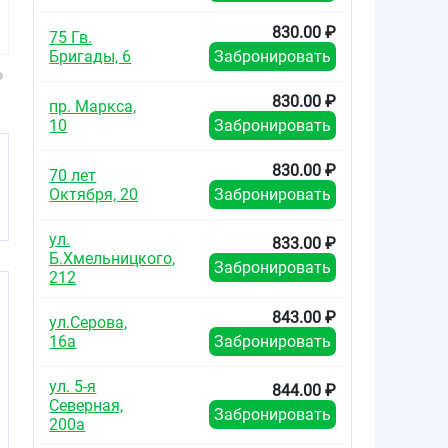
таблетки покрытые
таблетки
табле
плёночной
10мг+2,5мг+8мг
0,625мг+
830.00 ₽
75 Гв.
оболочкой 2,5мг
№30
Бригады, 6
Забронировать
№30
830.00 ₽
пр. Маркса,
10
Забронировать
830.00 ₽
70 лет
Октября, 20
Забронировать
ул.
833.00 ₽
Б.Хмельницкого,
Забронировать
212
843.00 ₽
ул.Серова,
16а
Забронировать
ул. 5-я
844.00 ₽
Северная,
Забронировать
200а