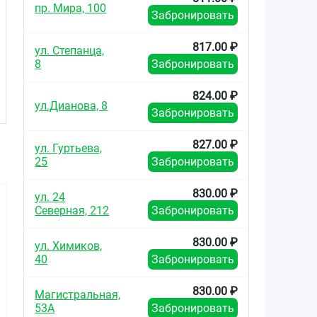
пр. Мира, 100
Забронировать
817.00 ₽
ул. Степанца,
8
Забронировать
824.00 ₽
ул.Дианова, 8
Забронировать
827.00 ₽
ул. Гуртьева,
25
Забронировать
830.00 ₽
ул. 24
Северная, 212
Забронировать
830.00 ₽
ул. Химиков,
40
Забронировать
103.00
650.00
539.0
от
₽
от
₽
от
830.00 ₽
Магистральная,
53А
Забронировать
Индапамид
Ко-Дальнева
Ко-Пер