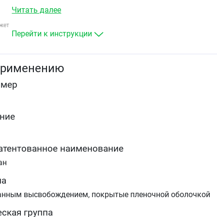
(артериальной гипертензии) (при необходимости
Читать далее
одновременной
терапии индапамидом и кандесартаном в дозах,
жет
применяемых в монотерапии отдельными
Перейти к инструкции
компонентами, для достижения адекватного контроля)
применению
омер
ние
атентованное наименование
ан
ма
ванным высвобождением, покрытые пленочной оболочкой
ская группа