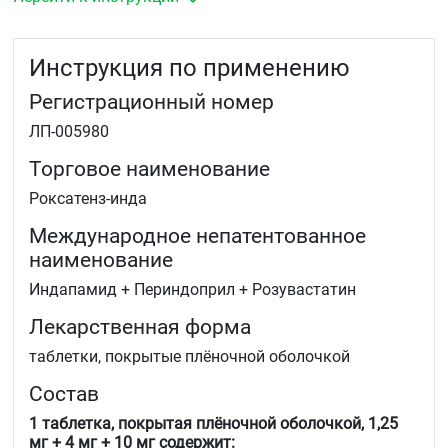
дислипидемии: первичной гиперхолестеринемии (тип
IIа по классификации Фредриксона, включая семейную
гетерозиготную гиперхолестеринемию), смешанной
Инструкция по применению
гиперхолестеринемии (тип IIb по классификации
Фредриксона) или семейной гомозиготной
Регистрационный номер
гиперхолестеринемии.
ЛП-005980
Торговое наименование
Роксатенз-инда
Международное непатентованное
наименование
Индапамид + Периндоприл + Розувастатин
Лекарственная форма
таблетки, покрытые плёночной оболочкой
Состав
1 таблетка, покрытая плёночной оболочкой, 1,25
мг + 4 мг + 10 мг содержит: