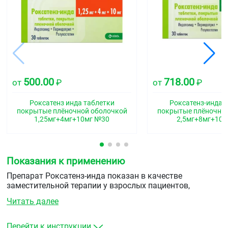
500.00
718.00
от
₽
от
₽
Роксатенз инда таблетки
Роксатенз-инда 
покрытые плёночной оболочкой
покрытые плёночно
1,25мг+4мг+10мг №30
2,5мг+8мг+10
Показания к применению
Препарат Роксатенз-инда показан в качестве
заместительной терапии у взрослых пациентов,
состояние которых адекватно контролируется
Читать далее
приёмом индапамида, периндоприла и розувастатина
в тех же дозах, что и в препарате Роксатенз-инда, при
лечении артериальной гипертензии и сопутствующей
Перейти к инструкции