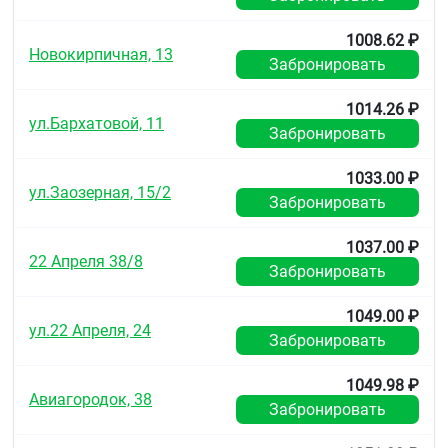
C10BX13
1008.62 ₽
Новокирпичная, 13
Фармакологические свойства
Забронировать
Фармакодинамика
1014.26 ₽
Роксатенз-инда — комбинированный препарат,
ул.Бархатовой, 11
Забронировать
содержащий периндоприл — ингибитор
ангиотензинпревращающего фермента (АПФ),
индапамид — тиазидоподобный диуретик и
1033.00 ₽
ул.Заозерная, 15/2
розувастатин — селективный, конкурентный
Забронировать
ингибитор ГМГ-КоА-редуктазы (статин). Механизм
действия препарата основан на
1037.00 ₽
фармакологических свойствах каждого из
22 Апреля 38/8
Забронировать
действующих веществ и аддитивного
синергического действия периндоприла и
индапамида.
1049.00 ₽
ул.22 Апреля, 24
Забронировать
Механизм действия
Индапамид
1049.98 ₽
Авиагородок, 38
Индапамид относится к производным
Забронировать
сульфонамида, по фармакологическим свойствам
близок к тиазидным диуретикам. Индапамид