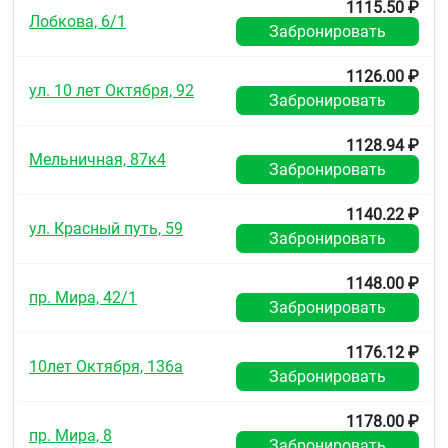
1115.50 ₽
недостаточностью (ХСН) было выявлено:
Лобкова, 6/1
Забронировать
снижение давления наполнения в левом и
правом желудочках сердца
1126.00 ₽
ул. 10 лет Октября, 92
снижение ОПСС
Забронировать
увеличение сердечного выброса и увеличение
сердечного индекса
1128.94 ₽
усиление мышечного периферического
Мельничная, 87к4
кровотока.
Забронировать
В результате значительно улучшаются результаты
1140.22 ₽
пробы с физической нагрузкой.
ул. Красный путь, 59
Забронировать
Розувастатин
1148.00 ₽
Розувастатин является селективным,
пр. Мира, 42/1
конкурентным ингибитором ГМГ-КоА-редуктазы,
Забронировать
фермента, превращающего 3-гидрокси-3-
метилглутарил кофермент А в мевалоновую
1176.12 ₽
кислоту, предшественник холестерина (ХС).
10лет Октября, 136а
Забронировать
Основной мишенью действия розувастатина
является печень, что способствует снижению
концентрации ХС.
1178.00 ₽
пр. Мира, 8
Забронировать