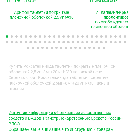
191.10
266.36
от
₽
от
₽
Ядро
Арифон таблетки покрытые
Индапамид-Крка т
Действующие вещества:
Индапамид 1,250 мг,
плёночной оболочкой 2,5мг №30
пролонгиров
Периндоприла эрбумин 4,000 мг, Розувастатин
высвобождением 
плёночной оболочко
кальция 20,790 мг, эквивалентно розувастатину
20,000 мг.
Вспомогательные вещества:
целлюлоза
микрокристаллическая, тип 200, низкой
влажности, целлюлоза микрокристаллическая, тип
112, кросповидон, тип А, кремния диоксид
коллоидный, магния стеарат.
Купить Роксатенз-инда таблетки покрытые плёночной
оболочкой 2,5мг+8мг+20мг №30 по низкой цене
Оболочка плёночная:
Сколько стоит Роксатенз-инда таблетки покрытые
плёночной оболочкой 2,5мг+8мг+20мг №30 - цена и
Пленкообразующая смесь 2:
поливиниловый спирт,
отзывы
макрогол-3350, титана диоксид (E171), тальк,
краситель железа оксид красный (E172), краситель
железа оксид жёлтый (E172), краситель железа
оксид чёрный (Е172).
Источник информации об описаниях лекарственных
средств и БАДов: Регистр Лекарственных Средств России-
1 таблетка, покрытая плёночной оболочкой, 2,5 мг
РЛС®.
+ 8 мг + 10 мг содержит:
Обращаем ваше внимание, что инструкция к товарам