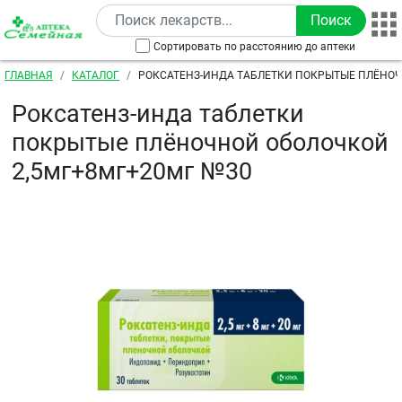
Перейти к основному содержанию
Сортировать по расстоянию до аптеки
Строка навигации
ГЛАВНАЯ
КАТАЛОГ
РОКСАТЕНЗ-ИНДА ТАБЛЕТКИ ПОКРЫТЫЕ ПЛЁНО
2,5МГ+8МГ+20МГ №30
Роксатенз-инда таблетки
покрытые плёночной оболочкой
2,5мг+8мг+20мг №30