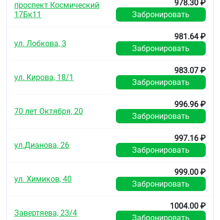
коричневого цвета, с гравировкой PIR1 на одной
978.30 ₽
проспект Космический
стороне и фаской.
17Бк11
Забронировать
Таблетки 1,25 мг + 4 мг + 20 мг:
981.64 ₽
ул. Лобкова, 3
Круглые, слегка двояковыпуклые таблетки,
Забронировать
покрытые плёночной оболочкой розового с
сероватым оттенком цвета, с гравировкой PIR2 на
983.07 ₽
одной стороне и фаской.
ул. Кирова, 18/1
Забронировать
Таблетки 2,5 мг + 8 мг + 10 мг:
996.96 ₽
Круглые, слегка двояковыпуклые таблетки,
70 лет Октября, 20
Забронировать
покрытые плёночной оболочкой светло-розового
цвета, с гравировкой PIR3 на одной стороне и
фаской.
997.16 ₽
ул.Дианова, 26
Забронировать
Таблетки 2,5 мг + 8 мг + 20 мг:
Круглые, слегка двояковыпуклые таблетки,
999.00 ₽
покрытые плёночной оболочкой бледно-розовато-
ул. Химиков, 40
Забронировать
коричневого цвета, с гравировкой PIR4 на одной
стороне и фаской.
1004.00 ₽
Завертяева, 23/4
Код АТХ
Забронировать