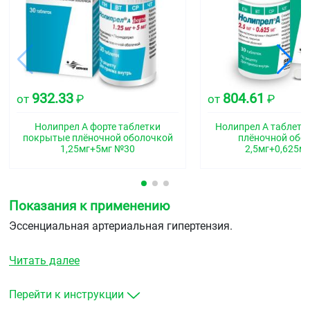
932.33
804.61
от
₽
от
₽
Нолипрел А форте таблетки
Нолипрел А таблетк
покрытые плёночной оболочкой
плёночной обо
1,25мг+5мг №30
2,5мг+0,625м
Показания к применению
Эссенциальная артериальная гипертензия.
Читать далее
Перейти к инструкции