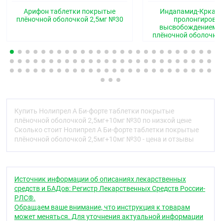
C09BA04
Арифон таблетки покрытые
Индапамид-Крка т
плёночной оболочкой 2,5мг №30
пролонгиров
высвобождением 
Фармакологические свойства
плёночной оболочко
Фармакодинамика
Нолипрел® А Би-форте — комбинированный
препарат, содержащий периндоприла аргинин и
индапамид. Фармакологические свойства
препарата Нолипрел® А Би-форте сочетают в себе
свойства каждого из его активных компонентов.
Купить Нолипрел А Би-форте таблетки покрытые
Механизм действия
плёночной оболочкой 2,5мг+10мг №30 по низкой цене
Сколько стоит Нолипрел А Би-форте таблетки покрытые
Нолипрел® А Би-форте
плёночной оболочкой 2,5мг+10мг №30 - цена и отзывы
Комбинация периндоприла аргинина и
индапамида усиливает антигипертензивное
действие каждого из них.
Источник информации об описаниях лекарственных
Периндоприл
средств и БАДов: Регистр Лекарственных Средств России-
РЛС®.
Периндоприл — ингибитор фермента,
Обращаем ваше внимание, что инструкция к товарам
превращающего ангиотензин I в ангиотензин II
может меняться. Для уточнения актуальной информации