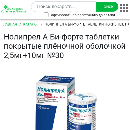
Перейти к основному содержанию
Сортировать по расстоянию до аптеки
Строка навигации
ГЛАВНАЯ
КАТАЛОГ
НОЛИПРЕЛ А БИ-ФОРТЕ ТАБЛЕТКИ ПОКРЫТЫЕ П
ОБОЛОЧКОЙ 2,5МГ+10МГ №30
Нолипрел А Би-форте таблетки
покрытые плёночной оболочкой
2,5мг+10мг №30