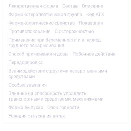
При планировании беременности или при её
Лекарственная форма
Состав
Описание
наступлении на фоне приёма препарата следует
Фармакотерапевтическая группа
Код АТХ
немедленно прекратить прием препарата и
назначить другую гипотензивную терапию.
Фармакологические свойства
Показания
Соответствующих контролируемых исследований
Противопоказания
С осторожностью
ингибиторов АПФ у беременных не проводилось.
Имеющиеся ограниченные данные о воздействии
Применение при беременности и в период
препарата в первом триместре беременности
грудного вскармливания
свидетельствуют, что препарат не приводил к
Способ применения и дозы
Побочное действие
порокам развития, связанным с
фетотоксичностью.
Передозировка
Взаимодействие с другими лекарственными
Не следует применять препарат Нолипрел® А Би-
средствами
форте в I триместре беременности. Нолипрел® А
Би-форте противопоказан во II и III триместрах
Особые указания
беременности.
Влияние на способность управлять
Известно, что длительное воздействие
транспортными средствами, механизмами
ингибиторов АПФ на плод во II и III триместрах
Форма выпуска
Срок годности
беременности может приводить к нарушению его
развития (снижение функции почек,
Условия отпуска из аптек
олигогидрамнион, замедление оссификации костей
черепа) и развитию осложнений у новорожденного