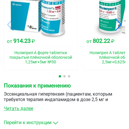
914.23
802.22
от
₽
от
₽
Нолипрел А форте таблетки
Нолипрел А таблетк
покрытые плёночной оболочкой
плёночной обо
1,25мг+5мг №30
2,5мг+0,625м
Показания к применению
Эссенциальная гипертензия (пациентам, которым
требуется терапия индапамидом в дозе 2,5 мг и
периндоприлом в дозе 10 мг).
Читать далее
Перейти к инструкции