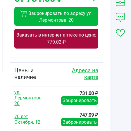
Забронировать по адресу ул.
Лермонтова, 20
Заказать в интернет аптеке по цене:
1556.61
629.25
779.02 ₽
от
₽
от
₽
Ко-Перинева
Ко-Перинева
таблетки
таблетки
2,5мг+8мг №90
1,25мг+4мг №30
Цены и
Адреса на
наличие
карте
ул.
731.00 ₽
Лермонтова,
Забронировать
20
747.09 ₽
70 лет
Октября, 12
Забронировать