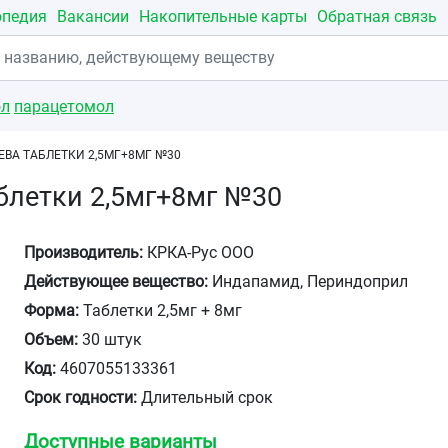
опедия
Вакансии
Накопительные карты
Обратная связь
ол
парацетомол
ЕВА ТАБЛЕТКИ 2,5МГ+8МГ №30
блетки 2,5мг+8мг №30
Производитель:
КРКА-Рус ООО
Действующее вещество:
Индапамид, Периндоприл
Форма:
Таблетки 2,5мг + 8мг
Объем:
30 штук
Код:
4607055133361
Срок годности:
Длительный срок
Доступные варианты