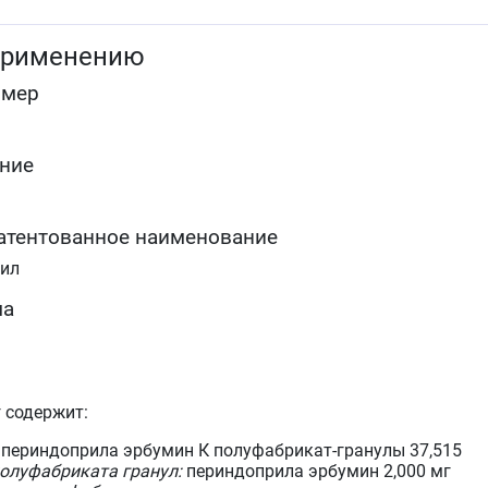
применению
омер
ние
атентованное наименование
рил
ма
г содержит:
периндоприла эрбумин К полуфабрикат-гранулы 37,515
олуфабриката гранул:
периндоприла эрбумин 2,000 мг