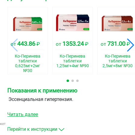
443.86
1353.24
731.00
от
₽
от
₽
от
₽
Ко-Перинева
Ко-Перинева
Ко-Перинева
таблетки
таблетки
таблетки
0,625мг+2мг
1,25мг+4мг №90
2,5мг+8мг №30
№30
Показания к применению
Эссенциальная гипертензия.
Читать далее
жет
Перейти к инструкции