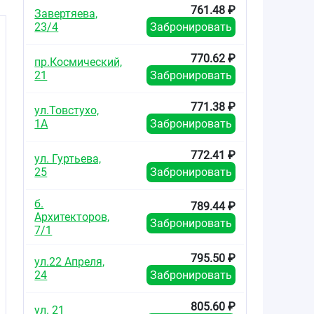
761.48 ₽
Завертяева,
23/4
Забронировать
770.62 ₽
пр.Космический,
21
Забронировать
771.38 ₽
ул.Товстухо,
1А
Забронировать
772.41 ₽
ул. Гуртьева,
25
Забронировать
б.
789.44 ₽
Архитекторов,
Забронировать
7/1
795.50 ₽
ул.22 Апреля,
24
Забронировать
805.60 ₽
ул. 21