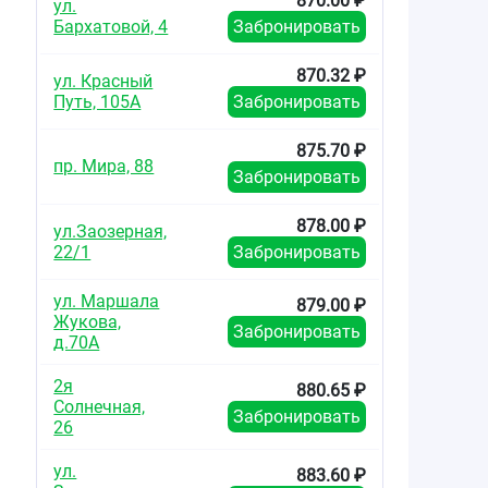
870.00 ₽
ул.
Бархатовой, 4
Забронировать
870.32 ₽
ул. Красный
Путь, 105А
Забронировать
875.70 ₽
пр. Мира, 88
Забронировать
878.00 ₽
ул.Заозерная,
22/1
Забронировать
ул. Маршала
879.00 ₽
Жукова,
Забронировать
д.70А
2я
880.65 ₽
Солнечная,
Забронировать
26
ул.
883.60 ₽