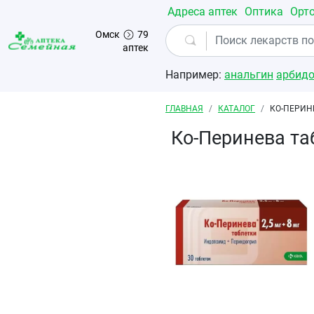
Перейти к основному содержанию
Адреса аптек
Оптика
Орт
Омск
79
аптек
Например:
анальгин
арбид
Строка навигации
ГЛАВНАЯ
КАТАЛОГ
КО-ПЕРИН
Ко-Перинева та