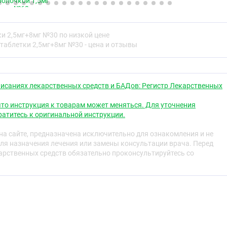
болочкой 1,5мг
идрат 123,660 мг, кросповидон 16,000 мг), индапамид
№60
тва:
целлюлоза микрокристаллическая 45,000 мг, натрия
и 2,5мг+8мг №30 по низкой цене
 кремния диоксид коллоидный 0,540 мг, магния стеарат
таблетки 2,5мг+8мг №30 - цена и отзывы
исаниях лекарственных средств и БАДов: Регистр Лекарственных
круглые, двояковыпуклые таблетки белого или почти
на одной стороне выгравирована короткая линия.
то инструкция к товарам может меняться. Для уточнения
руглые, двояковыпуклые таблетки белого или почти
атитесь к оригинальной инструкции.
 одной стороне и с фаской.
а сайте, предназначена исключительно для ознакомления и не
глые, двояковыпуклые таблетки белого или почти белого
ля назначения лечения или замены консультации врача. Перед
 стороне.
рственных средств обязательно проконсультируйтесь со
ская группа
 комбинированное (диуретик + АПФ ингибитор)