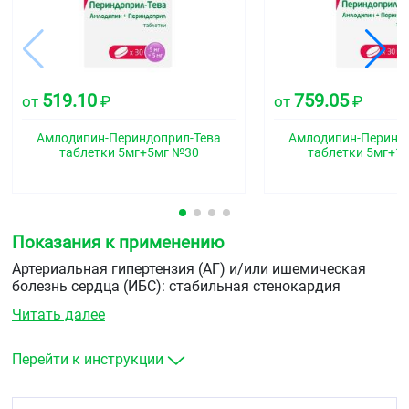
519.10
759.05
от
₽
от
₽
Амлодипин-Периндоприл-Тева
Амлодипин-Перинд
таблетки 5мг+5мг №30
таблетки 5мг+1
Показания к применению
Артериальная гипертензия (АГ) и/или ишемическая
болезнь сердца (ИБС): стабильная стенокардия
напряжения у пациентов, которым показана терапия
Читать далее
амлодипином и периндоприлом.
Перейти к инструкции