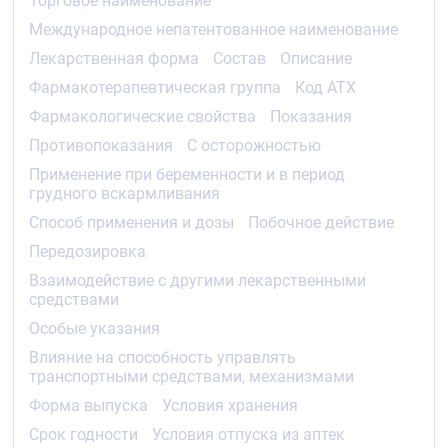
Торговое наименование
амлодипина замедлено (Т1/2 равен 65 ч.) по
Международное непатентованное наименование
сравнению с молодыми пациентами, однако ага
разница не имеет клиническою значения.
Лекарственная форма
Состав
Описание
Удлинение Т1/2 у пациентов с печёночной
Фармакотерапевтическая группа
Код АТХ
недостаточностью предполагает, что при
длительном применении кумуляция препарата в
Фармакологические свойства
Показания
организме будет выше (Т1/2 до 60 ч.). Почечная
Противопоказания
С осторожностью
недостаточность не оказываем существенного
влияния на кинетику амлодипина. У пациентов с
Применение при беременности и в период
нарушением функции почек изменения
грудного вскармливания
концентрации амлодипина в плазме крови не
коррелируют со степенью почечной
Способ применения и дозы
Побочное действие
недостаточности. Возможно незначительное
Передозировка
увеличение Т1/2.
Взаимодействие с другими лекарственными
Амлодипин проникает через
средствами
гематоэнцефалический барьер. При гемодиализе
Особые указания
не удалятся.
Влияние на способность управлять
Эквакард
®
транспортными средствами, механизмами
Фармакокинетическое взаимодействие между
Форма выпуска
Условия хранения
действующими веществами, входящими в состав
Срок годности
Условия отпуска из аптек
препарата, маловероятно. AUC, время достижения