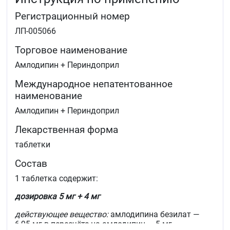
Регистрационный номер
ЛП-005066
Торговое наименование
Амлодипин + Периндоприл
Международное непатентованное
наименование
Амлодипин + Периндоприл
Лекарственная форма
таблетки
Состав
1 таблетка содержит:
дозировка 5 мг + 4 мг
действующее вещество:
амлодипина безилат —
6,95 мг в пересчёте на амлодипин — 5 мг