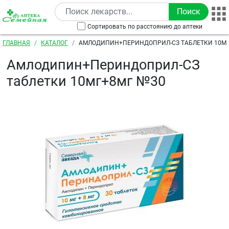
Перейти к основному содержанию
Сортировать по расстоянию до аптеки
Строка навигации
ГЛАВНАЯ
КАТАЛОГ
АМЛОДИПИН+ПЕРИНДОПРИЛ-СЗ ТАБЛЕТКИ 10М
Амлодипин+Периндоприл-СЗ
таблетки 10мг+8мг №30