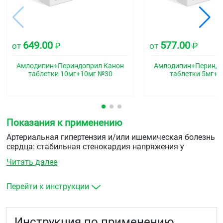
649.00
577.00
от
₽
от
₽
Амлодипин+Периндоприл Канон
Амлодипин+Периндо
таблетки 10мг+10мг №30
таблетки 5мг+5
Показания к применению
Артериальная гипертензия и/или ишемическая болезнь
сердца: стабильная стенокардия напряжения у
пациентов, которым требуется терапия периндоприлом
Читать далее
и амлодипином.
Перейти к инструкции
Инструкция по применению