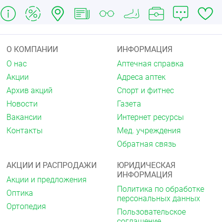
vitro
.
Артериальная гипертензия
Периндоприл является препаратом для лечения
артериальной гипертензии любой степени тяжести.
О КОМПАНИИ
ИНФОРМАЦИЯ
На фоне его применения отмечается снижение как
О нас
Аптечная справка
систолического, так и диастолического
артериального давления (АД) в положении «лёжа»
Акции
Адреса аптек
и «стоя».
Архив акций
Спорт и фитнес
Периндоприл уменьшает общее периферическое
Новости
Газета
сосудистое сопротивление, что приводит к
Вакансии
Интернет ресурсы
снижению повышенного АД и улучшению
Контакты
Мед. учреждения
периферического кровотока без изменения
частоты сердечных сокращений (ЧСС).
Обратная связь
Как правило, приём периндоприла увеличивает
АКЦИИ И РАСПРОДАЖИ
ЮРИДИЧЕСКАЯ
почечный кровоток, скорость клубочковой
ИНФОРМАЦИЯ
фильтрации при этом не изменяется.
Акции и предложения
Политика по обработке
Оптика
Антигипертензивное действие препарата достигает
персональных данных
максимума через 4–6 часов после однократного
Ортопедия
Пользовательское
приёма внутрь и сохраняется в течение 24 часов.
соглашение