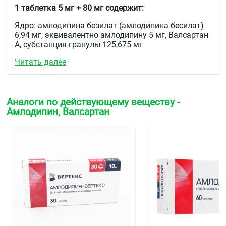
1 таблетка 5 мг + 80 мг содержит:
Ядро: амлодипина безилат (амлодипина бесилат)
6,94 мг, эквивалентно амлодипину 5 мг, Валсартан
А, субстанция-гранулы 125,675 мг
Читать далее
[
Действующее вещество субстанции-гранул:
валсартан 80,00 мг.
Вспомогательные вещества субстанции-гранул:
целлюлоза микрокристаллическая 41,00 мг,
Аналоги по действующему веществу -
кроскармеллоза натрия 2,375 мг, повидон 1,50 мг,
Амлодипин, Валсартан
натрия лаурилсульфат 0,80 мг]
Вспомогательные вещества:
маннитол 21,885 мг,
магния стеарат 4,50 мг, кремния диоксид
коллоидный 1,00 мг
Оболочка плёночная: Опадрай II белый* 3,50 мг,
краситель железа оксид жёлтый, Е172 0,50 мг.
1 таблетка 5 мг + 160 мг содержит:
Ядро: амлодипина безилат (амлодипина бесилат)