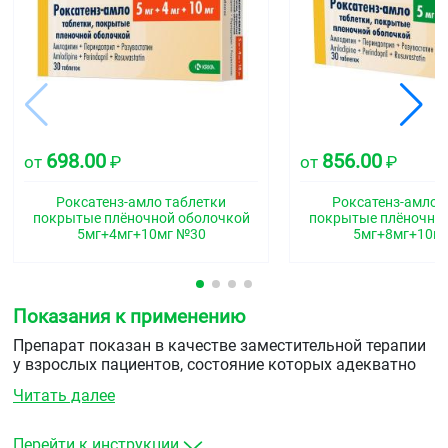
698.00
856.00
от
₽
от
₽
Роксатенз-амло таблетки
Роксатенз-амло 
покрытые плёночной оболочкой
покрытые плёночно
5мг+4мг+10мг №30
5мг+8мг+10м
Показания к применению
Препарат показан в качестве заместительной терапии
у взрослых пациентов, состояние которых адекватно
контролируется
Читать далее
приёмом&nbspамлодипина,&nbspпериндоприла&nbspи
розувастатина или приёмом комбинации амлодипина и
периндоприла в тех же дозах, что и в препарате
Перейти к инструкции