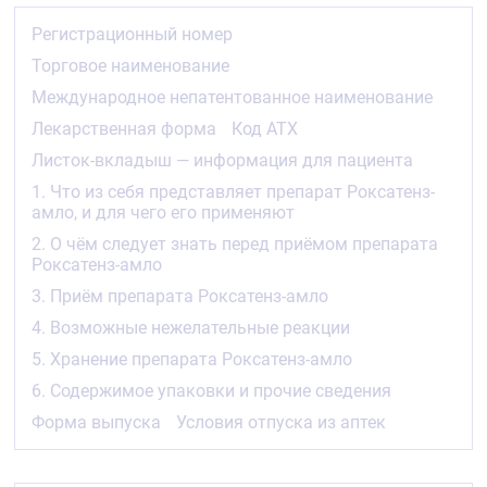
если у Вас обструкция выходящего тракта
левого желудочка (включая аортальный
Регистрационный номер
стеноз тяжёлой степени)
если у Вас гемодинамически нестабильная
Торговое наименование
сердечная недостаточность после острого
Международное непатентованное наименование
инфаркта миокарда
если у Вас почечная недостаточность тяжёлой
Лекарственная форма
Код АТХ
степени (клиренс креатинина &lt30 мл/мин)
Листок-вкладыш — информация для пациента
если у Вас печёночная недостаточность
тяжёлой степени или заболевания печени в
1. Что из себя представляет препарат Роксатенз-
активной фазе (включая стойкое повышение
амло, и для чего его применяют
активности «печёночных» трансаминаз и
2. О чём следует знать перед приёмом препарата
повышение активности «печёночных»
Роксатенз-амло
трансаминаз в сыворотке крови более чем в 3
раза по сравнению с верхней границей нормы)
3. Приём препарата Роксатенз-амло
если у Вас миопатия (рецидивирующие или
4. Возможные нежелательные реакции
необъяснимые мышечные боли)
если у Вас предрасположенность к развитию
5. Хранение препарата Роксатенз-амло
миотоксических осложнений
6. Содержимое упаковки и прочие сведения
если Вы принимаете циклоспорин (например,
после трансплантации органа)
Форма выпуска
Условия отпуска из аптек
если Вы беременны или кормите грудью
если Вы — женщина детородного возраста и не
используете адекватные методы