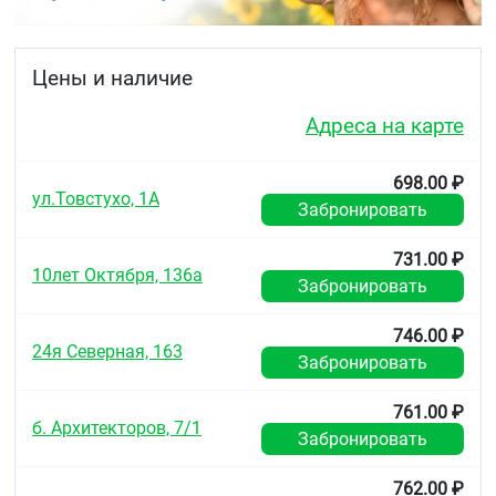
дозах, что и в препарате Роксатенз-амло при
лечении:
Цены и наличие
артериальной гипертензии и следующих
сопутствующих нарушений липидного обмена:
Адреса на карте
⁃ первичная гиперхолестеринемия (тип IIa по
классификации Фредриксона, включая
семейную гетерозиготную
698.00 ₽
ул.Товстухо, 1А
гиперхолестеринемию) или смешанная
Забронировать
гиперхолестеринемия (тип IIb по
классификации Фредриксона) в качестве
731.00 ₽
дополнения к диете, когда диета и другие
10лет Октября, 136а
немедикаментозные методы лечения
Забронировать
(например, физические упражнения, снижение
массы тела) оказываются недостаточными
746.00 ₽
24я Северная, 163
Забронировать
⁃ семейная гомозиготная гиперхолестеринемия
в качестве дополнения к диете и другой
липидснижающей терапии (например, аферез
761.00 ₽
липопротеидов низкой плотности) или в
б. Архитекторов, 7/1
Забронировать
случаях, когда подобная терапия
недостаточно эффективна
762.00 ₽