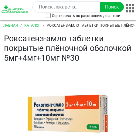
Перейти к основному содержанию
Сортировать по расстоянию до аптеки
Строка навигации
ГЛАВНАЯ
КАТАЛОГ
РОКСАТЕНЗ-АМЛО ТАБЛЕТКИ ПОКРЫТЫЕ ПЛЁНО
5МГ+4МГ+10МГ №30
Роксатенз-амло таблетки
покрытые плёночной оболочкой
5мг+4мг+10мг №30