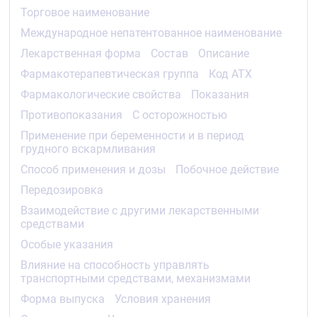
плотности (ХС-ЛПВП) менее 35 мг/дл, гипертрофия
Торговое наименование
левого желудочка по данным
Международное непатентованное наименование
электрокардиографии или эхокардиографии,
курение.
Лекарственная форма
Состав
Описание
Фармакотерапевтическая группа
Код АТХ
Основной критерий оценки эффективности —
комбинированный показатель частоты летальных
Фармакологические свойства
Показания
исходов от ИБС и частоты нефатального инфаркта
Противопоказания
С осторожностью
миокарда. Существенных различий между
группами амлодипина и хлорталидона по
Применение при беременности и в период
основному критерию оценки выявлено не было.
грудного вскармливания
Частота развития сердечной недостаточности в
группе амлодипина была существенно выше, чем в
Способ применения и дозы
Побочное действие
группе хлорталидона — 10,2 % и 7,7 %
Передозировка
соответственно, общая частота летальных исходов
в группе амлодипина и хлорталидона существенно
Взаимодействие с другими лекарственными
не различалась.
средствами
Особые указания
Периндоприл/амлодипин
Влияние на способность управлять
Эффективность при длительном применении
транспортными средствами, механизмами
амлодипина в комбинации с периндоприлом и
атенолола в комбинации с бендрофлуметиазидом
Форма выпуска
Условия хранения
у пациентов в возрасте от 40 до 79 лет с АГ и по