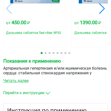
450.00
1390.00
от
₽
от
₽
Дальнева таблетки 5мг+8мг №30
Дальнева таблетки 5
Показания к применению
Артериальная гипертензия и/или ишемическая болезнь
сердца: стабильная стенокардия напряжения у
пациентов, которым требуется терапия периндоприлом
Читать далее
и амлодипином.
Перейти к инструкции
Инструкция по применению