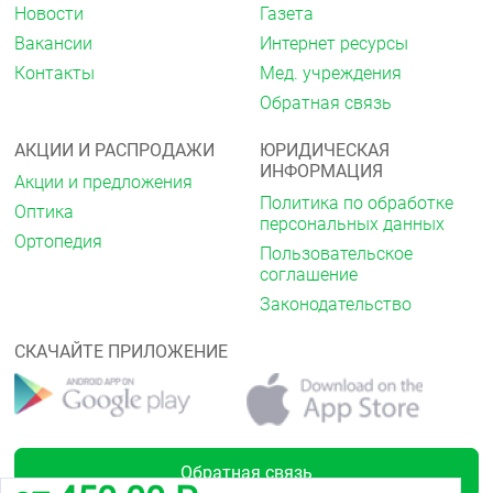
предусмотренных дополнительными критериями
Новости
Газета
эффективности (кроме фатальной и нефатальной
Вакансии
Интернет ресурсы
сердечной недостаточности).
Контакты
Мед. учреждения
Фармакокинетика
Обратная связь
Величина абсорбции амлодипина и периндоприла
®
при применении препарата Дальнева
АКЦИИ И РАСПРОДАЖИ
ЮРИДИЧЕСКАЯ
существенно не отличается от таковой при
ИНФОРМАЦИЯ
Акции и предложения
применении монопрепаратов.
Политика по обработке
Оптика
Периндоприл
персональных данных
Ортопедия
После приёма внутрь периндоприл быстро
Пользовательское
всасывается и достигает максимальной
соглашение
концентрации в плазме крови в течение 1 часа.
Законодательство
Период полувыведения (T
) периндоприла из
½
плазмы крови составляет приблизительно 1 час.
СКАЧАЙТЕ ПРИЛОЖЕНИЕ
Периндоприл не обладает фармакологической
активностью, является пролекарством.
Приблизительно 27 % от общего количества
принятого внутрь периндоприла попадает в
Обратная связь
кровоток в виде активного метаболита —