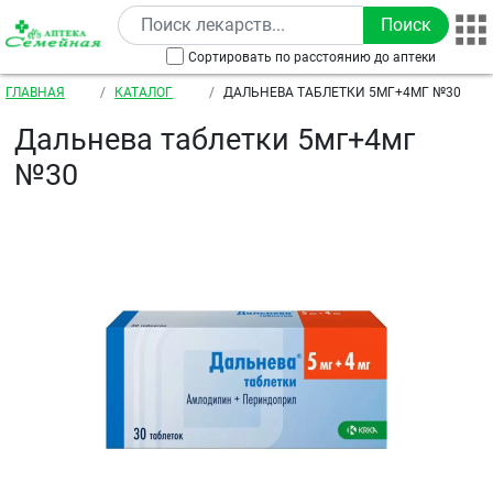
Перейти к основному содержанию
Сортировать по расстоянию до аптеки
Строка навигации
ГЛАВНАЯ
КАТАЛОГ
ДАЛЬНЕВА ТАБЛЕТКИ 5МГ+4МГ №30
Дальнева таблетки 5мг+4мг
№30