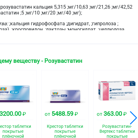
дополнительных факторов риска, таких как
;розувастатин кальция 5,315 ;мг/10,63 ;мг/21,26 ;мг/42,52
артериальная гипертензия, низкая концентрация ХС
астатин ;5 ;мг/10 ;мг/20 ;мг/40 ;мг);
ЛПВП, курение, семейный анамнез раннего начала
ИБС).
тва:
;кальция гидрофосфата ;дигидрат, ;гипролоза ;
а), ;кросповидон, ;лактозы ;моногидрат, ;целлюлоза
магния стеарат;
ва для оболочки:
;Опадрай ;Ⅱ 85F34555 розовый [спирт
л, ;тальк, ;титана диоксид, алюминиевый лак на основе
ного красного, алюминиевый лак на основе красителя
ему веществу - Розувастатин
 лак на основе красителя ;солнечный закат жёлтый].
;круглые двояковыпуклые таблетки, покрытые плёночной
та.
:
;двояковыпуклые таблетки продолговатой формы со
покрытые плёночной оболочкой розового цвета, с риской.
3200.00
5488.59
363.00
₽
от
₽
от
₽
дро таблеток всех дозировок белого или почти белого
естор таблетки
Крестор таблетки
Розувастатин-
покрытые
покрытые
Вертекс таблетки
ская группа
плёночной
плёночной
покрытые