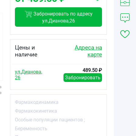
Забронировать по адресу
ул.Дианова,26
Цены и
Адреса на
797.63
1583.40
489.54
от
₽
от
₽
от
₽
наличие
карте
Розувастатин-
Розувастатин-
Розувастатин-
Вертекс
Вертекс
СЗ таблетки
489.50 ₽
ул.Дианова,
таблетки
таблетки
покрытые
покрытые
покрытые
плёночной
26
Забронировать
плёночной
плёночной
оболочкой 10мг
оболочкой 20мг
оболочкой 20мг
№60
№30
№90
Фармакодинамика
Фармакокинетика
Особые популяции пациентов ;
Беременность