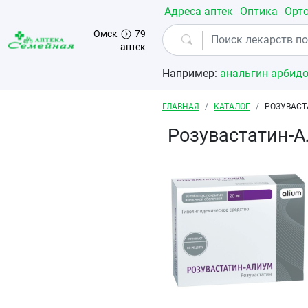
Перейти к основному содержанию
Адреса аптек
Оптика
Орт
Омск
79
аптек
Например:
анальгин
арбид
Строка навигации
ГЛАВНАЯ
КАТАЛОГ
РОЗУВАСТ
Розувастатин-