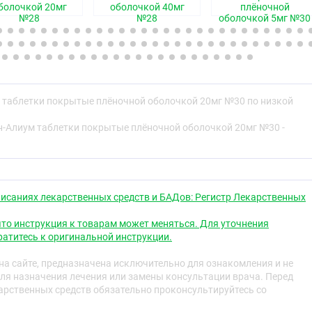
болочкой 20мг
оболочкой 40мг
плёночной
дство - ГМГ-КоА-редуктазы ингибитор
№28
№28
оболочкой 5мг №30
свойства
 таблетки покрытые плёночной оболочкой 20мг №30 по низкой
 селективным, конкурентным ингибитором 3-гидрокси-3-
н-Алиум таблетки покрытые плёночной оболочкой 20мг №30 -
А (ГМГ-КоА) редуктазы, фермента, превращающего ГМГ-
оту, предшественник ;холестерина ;(ХС). Основной
астатина ;является печень, где происходит синтез ХС и
ов низкой плотности (ЛПНП).
исаниях лекарственных средств и БАДов: Регистр Лекарственных
ает число «печёночных» рецепторов к ЛПНП на
ени, повышая захват и катаболизм ЛПНП, что в свою
то инструкция к товарам может меняться. Для уточнения
ибированию синтеза липопротеинов очень низкой
атитесь к оригинальной инструкции.
еньшая тем самым общее количество ЛПНП и ЛПОНП.
а сайте, предназначена исключительно для ознакомления и не
повышенные сывороточные концентрации холестерина-
ля назначения лечения или замены консультации врача. Перед
отности (ХС-ЛПНП), общего ХС, триглицеридов (ТГ),
рственных средств обязательно проконсультируйтесь со
 концентрацию холестерина-липопротеинов высокой
 также снижает сывороточные концентрации