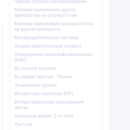
Период грудного вскармливания
Влияние применения других
препаратов на розувастатин
Влияние применения розувастатина
на другие препараты
Мочевыделительная система
Опорно-двигательный аппарат
Определение креатинфосфокиназы
(КФК)
в
До начала терапии
Во время терапии
Печень
Этнические группы
Ингибиторы протеазы ВИЧ
Интерстициальное заболевание
лёгких
т
Сахарный диабет 2-го типа
Лактоза
з