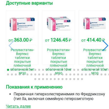
Доступные варианты
363.00
1246.45
414.40
от
₽
от
₽
от
₽
Розувастатин-
Розувастатин-
Розувастатин-
Вертекс
Вертекс
Вертекс
таблетки
таблетки
таблетки
покрытые
покрытые
покрытые
плёночной
плёночной
плёночной
оболочкой 5мг
оболочкой 10мг
оболочкой 10мг
№30
№90
№30
Показания к применению
Первичная гиперхолестеринемия по Фредриксону
(тип IIa, включая семейную гетерозиготную
гиперхолестеринемию) или смешанная
Читать далее
гиперхолестеринемия (тип IIb) в качестве