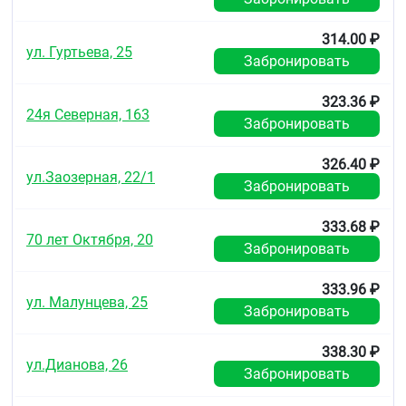
соевый Е 322 — 0,28 мг алюминиевый лак на
основе красителя индигокармин — 0,0048 мг
алюминиевый лак на основе красителя азорубин —
314.00 ₽
ул. Гуртьева, 25
0,0408 мг алюминиевый лак на основе красителя
Забронировать
пунцовый [Понсо 4R] — 0,0328 мг).
323.36 ₽
Описание
24я Северная, 163
Забронировать
Таблетки, покрытые плёночной оболочкой
розового цвета, круглые, двояковыпуклые. На
326.40 ₽
поперечном разрезе ядро таблетки белого или
ул.Заозерная, 22/1
почти белого цвета.
Забронировать
Фармакотерапевтическая группа
333.68 ₽
70 лет Октября, 20
Гиполипидемическое средство - ГМГ-КоА-
Забронировать
редуктазы ингибитор
333.96 ₽
Код АТХ
ул. Малунцева, 25
Забронировать
C10AA07
Фармакологические свойства
338.30 ₽
ул.Дианова, 26
Забронировать
Фармакодинамика