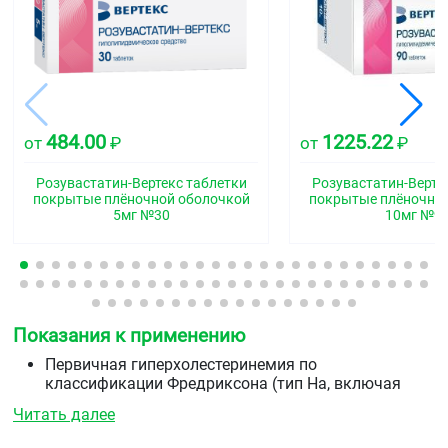
484.00
1225.22
от
₽
от
₽
Розувастатин-Вертекс таблетки
Розувастатин-Верте
покрытые плёночной оболочкой
покрытые плёночно
5мг №30
10мг №9
Показания к применению
Первичная гиперхолестеринемия по
классификации Фредриксона (тип На, включая
семейную гетерозиготную гиперхолестеринемию)
Читать далее
или смешанная гиперхолестеринемия (тип НЬ) в
качестве дополнения к диете, когда диета и другие