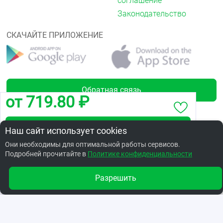
соглашение
Законодательство
СКАЧАЙТЕ ПРИЛОЖЕНИЕ
Обратная связь
от 719.80 ₽
Забронировать по адресу Завертяева,23/4
Наш сайт использует cookies
Лицензии
Они необходимы для оптимальной работы сервисов.
Подробней прочитайте в
Заказать в интернет аптеке по цене: 766.17 ₽
Политике конфиденциальности
Разрешить
Другие аптеки