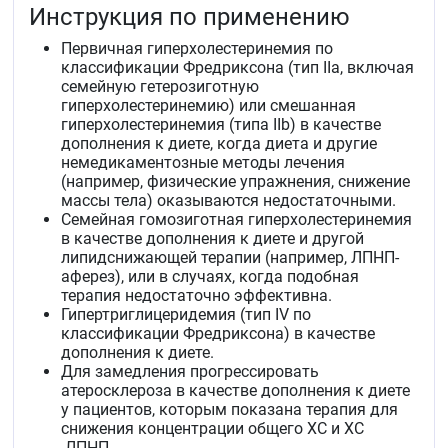
Инструкция по применению
качестве дополнения к диете и другой
липидснижающей терапии (например, ЛПНП-
Первичная гиперхолестеринемия по
аферез), или в случаях, когда подобная терапия
классификации Фредриксона (тип IIа, включая
недостаточно эффективна.
семейную гетерозиготную
Гипертриглицеридемия (тип IV по классификации
гиперхолестеринемию) или смешанная
Фредриксона) в качестве дополнения к диете.
гиперхолестеринемия (типа IIb) в качестве
Для замедления прогрессировать атеросклероза в
дополнения к диете, когда диета и другие
качестве дополнения к диете у пациентов,
немедикаментозные методы лечения
которым показана терапия для снижения
(например, физические упражнения, снижение
концентрации общего ХС и ХС -ЛПНП.
массы тела) оказываются недостаточными.
Первичная профилактика основных сердечно-
Семейная гомозиготная гиперхолестеринемия
сосудистых осложнений (инсульта, инфаркта,
в качестве дополнения к диете и другой
артериальной реваскуляризации) у взрослых
липидснижающей терапии (например, ЛПНП-
пациентов без клинических признаков
аферез), или в случаях, когда подобная
ишемической болезни сердца (ИБС), по с
терапия недостаточно эффективна.
повышенным риском се развития (возраст старше
Гипертриглицеридемия (тип IV по
50 лет для мужчин и старше 60 лет для женщин,
классификации Фредриксона) в качестве
повышенная концентрация С-реактивного белка (≥
дополнения к диете.
2&nbspмг/л) при наличии, как минимум одного из
Для замедления прогрессировать
дополнительных факторов риска, таких как
атеросклероза в качестве дополнения к диете
артериальная гипертензия, низкая концентрация
у пациентов, которым показана терапия для
ХС-ЛПВП, курение, семейный анамнез раннего
снижения концентрации общего ХС и ХС
начала ИБС).
-ЛПНП.