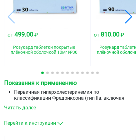
499.00
810.00
от
₽
от
₽
Розукард таблетки покрытые
Розукард таблетки
плёночной оболочкой 10мг №30
плёночной оболочко
Показания к применению
Первичная гиперхолестеринемия по
классификации Фредриксона (тип IIа, включая
семейную гетерозиготную гиперхолестеринемию)
Читать далее
или смешанная гиперхолестеринемия (типа IIb) в
качестве дополнения к диете, когда диета и другие
немедикаментозные методы лечения (например,
Перейти к инструкции
физические упражнения, снижение массы тела)
оказываются недостаточными.
Семейная гомозиготная гиперхолестеринемия в