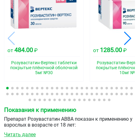
484.00
1285.00
от
₽
от
₽
Розувастатин-Вертекс таблетки
Розувастатин-Верте
покрытые плёночной оболочкой
покрытые плёночно
5мг №30
10мг №9
Показания к применению
Препарат Розувастатин ABBA показан к применению у
взрослых в возрасте от 18 лет:
Читать далее
при первичной гиперхолестеринемии по