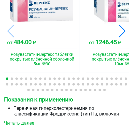
484.00
1246.45
от
₽
от
₽
Розувастатин-Вертекс таблетки
Розувастатин-Верте
покрытые плёночной оболочкой
покрытые плёночно
5мг №30
10мг №9
Показания к применению
Первичная гиперхолестеринемия по
классификации Фредриксона (тип На, включая
семейную гетерозиготную гиперхолестеринемию)
Читать далее
или смешанная гиперхолестеринемия (тип НЬ) в
качестве дополнения к диете, когда диета и другие