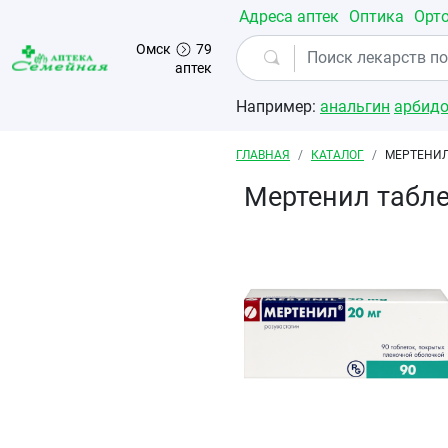
Перейти к основному содержанию
Адреса аптек
Оптика
Орт
Омск
79
аптек
Например:
анальгин
арбид
Строка навигации
ГЛАВНАЯ
КАТАЛОГ
МЕРТЕНИЛ
Мертенил табл