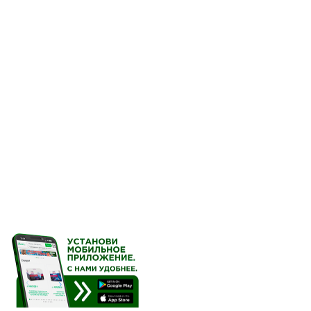
Розувастатин увеличива
клеток, повышая захват
Он также тормозит синт
(ЛПОНП) в клетках пече
Розувастатин снижает п
общего холестерина и т
липопротеинов высокой 
аполипопротеина B (Апо
вычетом содержания хол
уровень аполипопротеина
ЛПНП/ ХС-ЛПВП, общий 
Терапевтический эффект
начала лечения, через 
эффекта. Обычно макси
через 4 недели и подде
Клиническая эф
Розувастатин эффективе
гиперхолестеринемией с
зависимости от их расов
лечении особой категор
наследственной формой 