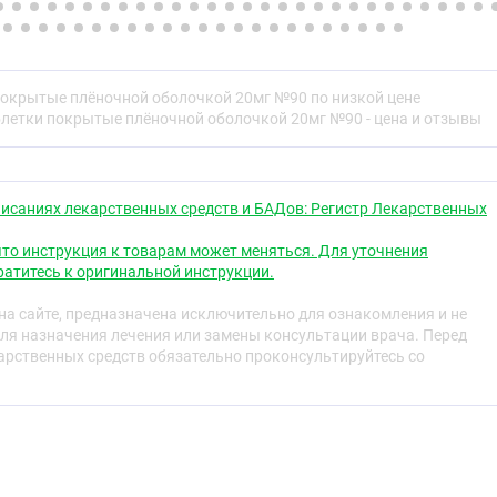
ночной оболочкой 40 мг
:
яковыпуклой формы, покрытые плёночной оболочкой
 цвета. На одной стороне таблетки выгравирована
покрытые плёночной оболочкой 20мг №90 по низкой цене
блетки покрытые плёночной оболочкой 20мг №90 - цена и отзывы
ская группа
дство - ГМГ-КоА-редуктазы ингибитор
исаниях лекарственных средств и БАДов: Регистр Лекарственных
то инструкция к товарам может меняться. Для уточнения
атитесь к оригинальной инструкции.
свойства
а сайте, предназначена исключительно для ознакомления и не
ля назначения лечения или замены консультации врача. Перед
рственных средств обязательно проконсультируйтесь со
яет собой селективный и конкурентный ингибитор ГМГ-
та, превращающего 3-гидрокси-3-метилглютарилкоэнзим
 является предшественником холестерина. Основной
астатина является печень, где осуществляется синтез
аболизм липопротеинов низкой плотности (ЛПНП).