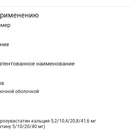
немедикаментозные методы (например, физически
упражнения, снижение массы тела) оказываются
применению
недостаточными.
Семейная гомозиготная гиперхолестеринемия в
омер
качестве дополнения к диетотерапии и другим
методам липидснижающей терапии (например,
ЛПНП-аферез) или в случаях, когда подобная
терапия недостаточно эффективна.
ние
Гипертриглицеридемия (тип&nbspIV по
Фредриксону) в качестве дополнения к диете.
Для замедления прогрессирования атеросклероза 
атентованное наименование
качестве дополнения к диете у пациентов, которым
показана терапия для снижения концентрации
общего ХС и ХС-ЛПНП.
Первичная профилактика основных сердечно-
ма
сосудистых осложнений (сердечно-сосудистой
ночной оболочкой
смерти, инсульта, инфаркта, нестабильной
стенокардии и артериальной реваскуляризации) у
взрослых пациентов без клинических признаков
ишемической болезни сердца (ИБС), но с
повышенным риском её развития (возраст старше
розувастатин кальция 5,2/10,4/20,8/41,6 мг
50&nbspлет для мужчин и старше 60&nbspлет для
тину 5/10/20/40 мг)
женщин, повышенная концентрация С-реактивного