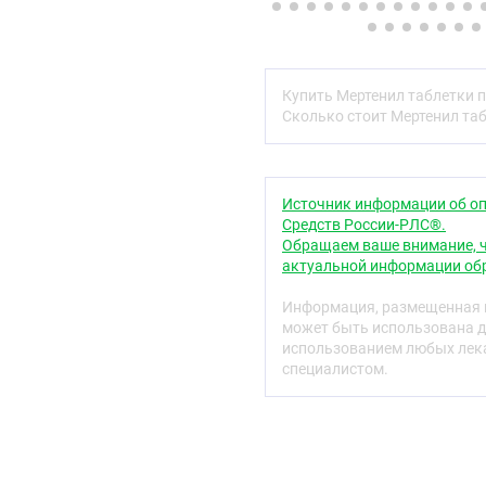
Таблетки, покрытые плё
Овальные таблетки дво
белого или почти белого
Купить Мертенил таблетки 
надпись C36.
Сколько стоит Мертенил та
Фармакотерапевтиче
Гиполипидемическое сре
Источник информации об оп
Код АТХ
Средств России-РЛС®.
Обращаем ваше внимание, ч
C10AA07
актуальной информации обр
Фармакологические 
Информация, размещенная н
может быть использована д
Фармакодинамика
использованием любых лека
Розувастатин представл
специалистом.
КоА редуктазы, фермен
A в мевалонат, который
мишенью действия розув
холестерина (ХС) и кат