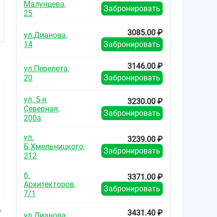
Малунцева,
Забронировать
25
ия
3085.00 ₽
ул.Дианова,
14
Забронировать
3146.00 ₽
ул.Перелета,
20
Забронировать
ул. 5-я
3230.00 ₽
Северная,
Забронировать
200а
ул.
3239.00 ₽
Б.Хмельницкого,
1285.00
414.40
850.0
Забронировать
от
₽
от
₽
от
212
Розувастатин-
Розувастатин-
Розувас
б.
3371.00 ₽
Вертекс таблетки
Вертекс таблетки
Вертекс т
Архитекторов,
покрытые
покрытые
покры
Забронировать
7/1
плёночной
плёночной
плёно
оболочкой 10мг
оболочкой 10мг
оболочко
№90
№30
№3
3431.40 ₽
ул.Дианова,