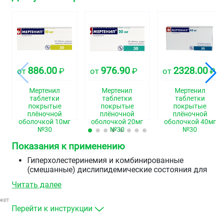
886.00
976.90
2328.00
от
₽
от
₽
от
₽
Мертенил
Мертенил
Мертенил
таблетки
таблетки
таблетки
покрытые
покрытые
покрытые
плёночной
плёночной
плёночной
оболочкой 10мг
оболочкой 20мг
оболочкой 40мг
№30
№30
№30
Показания к применению
Гиперхолестеринемия и комбинированные
(смешанные) дислипидемические состояния для
снижения повышенной концентрации общего
Читать далее
холестерина, холестерина липопротеинов низкой
плотности, аполипопротеина&nbspB и
жет
триглицеридов в сыворотке крови в качестве
Перейти к инструкции
дополнения к диетотерапии, когда диета и другие