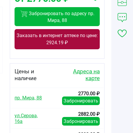
Забронировать по адресу пр.
Мира, 88
Заказать в интернет аптеке по цене:
2328.00
542.00
2103.00
2924.19 ₽
от
₽
от
₽
от
₽
Мертенил
Мертенил
Мертенил
таблетки
таблетки
таблетки
покрытые
покрытые
покрытые
плёночной
плёночной
плёночной
Цены и
Адреса на
оболочкой 40мг
оболочкой 5мг
оболочкой 10мг
наличие
карте
№30
№30
№90
2770.00 ₽
пр. Мира, 88
Забронировать
2882.00 ₽
ул.Серова,
16а
Забронировать