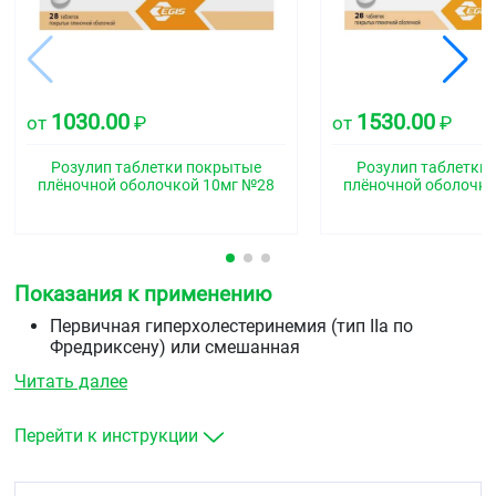
1030.00
1530.00
от
₽
от
₽
Розулип таблетки покрытые
Розулип таблетки
плёночной оболочкой 10мг №28
плёночной оболочко
Показания к применению
Первичная гиперхолестеринемия (тип IIа по
Фредриксену) или смешанная
гиперхолестеринемия (тип IIb) в качестве
Читать далее
дополнения к диете, когда диета и другие
немедикаментозные методы лечения (например,
физические упражнения, снижение массы тела)
Перейти к инструкции
оказываются недостаточными. Гомозиготная
наследственная гиперхолестеринемия в качестве
дополнения к диете и другим методам лечения,