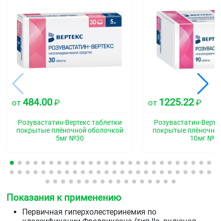
484.00
1225.22
от
₽
от
₽
Розувастатин-Вертекс таблетки
Розувастатин-Верте
покрытые плёночной оболочкой
покрытые плёночно
5мг №30
10мг №9
Показания к применению
Первичная гиперхолестеринемия по