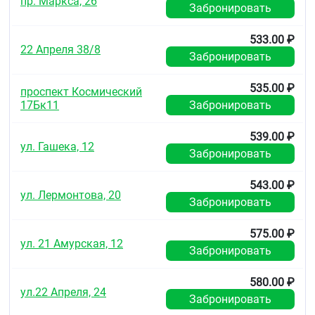
пр. Маркса, 26
Забронировать
розувастатину или любому из компонентов
препарата
непереносимость лактозы, дефицит лактазы
533.00 ₽
или глюкозо-галактозная мальабсорбция
22 Апреля 38/8
Забронировать
(препарат содержит лактозу)
детский возраст до 18 лет
535.00 ₽
заболевания печени в активной фазе, включая
проспект Космический
стойкое повышение сывороточной активности
17Бк11
Забронировать
трансаминаз и любое повышение активности
трансаминаз в сыворотке крови (более чем в 3
539.00 ₽
раза по сравнению с верхней границей нормы)
ул. Гашека, 12
Забронировать
тяжёлые нарушения функции почек (КК менее
30 мл/мин)
миопатия и предрасположенность к развитию
543.00 ₽
ул. Лермонтова, 20
миотоксических осложнений
Забронировать
одновременный приём циклоспорина
у женщин: беременность, период грудного
575.00 ₽
вскармливания, отсутствие адекватных
ул. 21 Амурская, 12
методов контрацепции
Забронировать
Для препарата в в суточной дозе 40 мг:
580.00 ₽
ул.22 Апреля, 24
повышенная чувствительность к
Забронировать
розувастатину или любому из компонентов