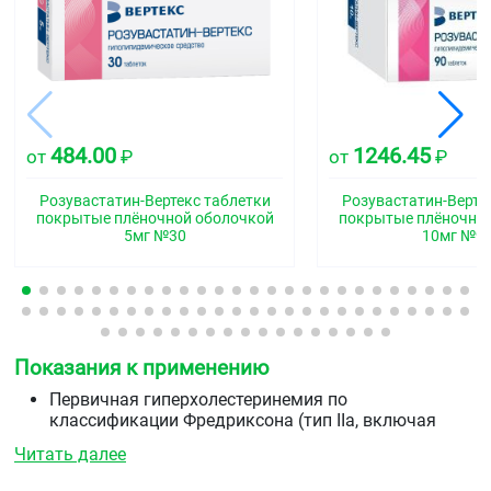
484.00
1246.45
от
₽
от
₽
Розувастатин-Вертекс таблетки
Розувастатин-Верте
покрытые плёночной оболочкой
покрытые плёночно
5мг №30
10мг №9
Показания к применению
Первичная гиперхолестеринемия по
классификации Фредриксона (тип IIа, включая
семейную гетерозиготную гиперхолестеринемию)
Читать далее
или смешанная гиперхолестеринемия (тип IIb) в
качестве дополнения к диете, когда диета и другие