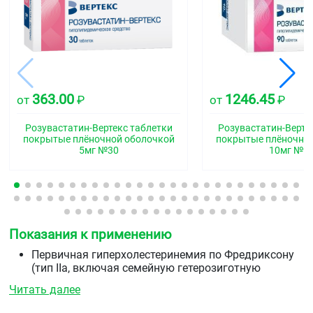
363.00
1246.45
от
₽
от
₽
Розувастатин-Вертекс таблетки
Розувастатин-Верте
покрытые плёночной оболочкой
покрытые плёночно
5мг №30
10мг №9
Показания к применению
Первичная гиперхолестеринемия по Фредриксону
(тип IIa, включая семейную гетерозиготную
гиперхолестеринемию) или смешанная
Читать далее
гиперхолестеринемия (тип IIb) в качестве
дополнения к диете, когда диета и другие