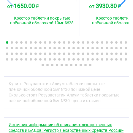
1650.00
3930.80
от
₽
от
₽
Дозировка 10 мг и 40 мг:
;двояковыпуклые
таблетки продолговатой формы со скруглёнными
Крестор таблетки покрытые
Крестор таблетки
концами, покрытые плёночной оболочкой
плёночной оболочкой 10мг №28
плёночной оболочко
розового цвета, с риской.
На поперечном разрезе ядро таблеток всех
дозировок белого или почти белого цвета.
Фармакотерапевтическая группа
Гиполипидемическое средство - ГМГ-КоА-
редуктазы ингибитор
Код АТХ
Купить Розувастатин-Алиум таблетки покрытые
C10AA07
плёночной оболочкой 5мг №30 по низкой цене
Сколько стоит Розувастатин-Алиум таблетки покрытые
Фармакологические свойства
плёночной оболочкой 5мг №30 - цена и отзывы
Фармакодинамика
Розувастатин ;является селективным,
конкурентным ингибитором 3-гидрокси-3-
Источник информации об описаниях лекарственных
метилглутарил коэнзим А (ГМГ-КоА) редуктазы,
средств и БАДов: Регистр Лекарственных Средств России-