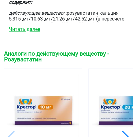
риска, таких как артериальная гипертензия, низкая
содержит:
концентрация ХС-ЛПВП, курение, семейный
анамнез раннего начала ИБС).
действующее вещество:
;розувастатин кальция
5,315 ;мг/10,63 ;мг/21,26 ;мг/42,52 ;мг (в пересчёте
на ;розувастатин ;5 ;мг/10 ;мг/20 ;мг/40 ;мг);
Читать далее
вспомогательные вещества:
;кальция
гидрофосфата ;дигидрат, ;гипролоза ;
(гидроксипропилцеллюлоза), ;кросповидон,
;лактозы ;моногидрат, ;целлюлоза
Аналоги по действующему веществу -
микрокристаллическая, ;магния стеарат;
Розувастатин
вспомогательные вещества для оболочки:
;Опадрай ;Ⅱ 85F34555 розовый [спирт
поливиниловый, ;макрогол, ;тальк, ;титана диоксид,
алюминиевый лак на основе красителя
;очаровательного красного, алюминиевый лак на
основе красителя ;азорубинf, алюминиевый лак на
основе красителя ;солнечный закат жёлтый].
Описание
Дозировка 5 мг и 20 мг:
;круглые двояковыпуклые
таблетки, покрытые плёночной оболочкой
розового цвета.