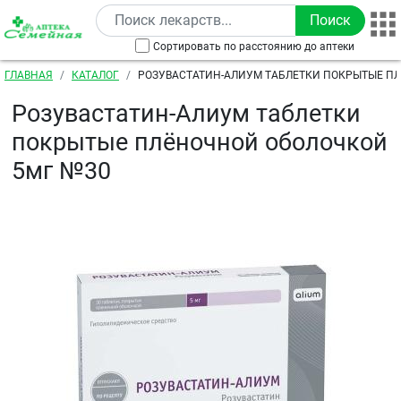
Перейти к основному содержанию
Сортировать по расстоянию до аптеки
Строка навигации
ГЛАВНАЯ
КАТАЛОГ
РОЗУВАСТАТИН-АЛИУМ ТАБЛЕТКИ ПОКРЫТЫЕ П
ОБОЛОЧКОЙ 5МГ №30
Розувастатин-Алиум таблетки
покрытые плёночной оболочкой
5мг №30