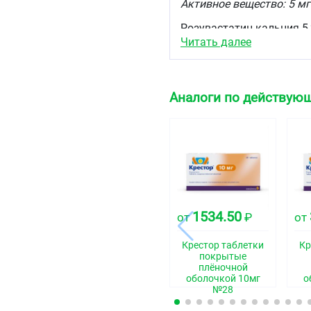
Активное вещество: 5 мг
Розувастатин кальция 5,2
Читать далее
(что соответствует розув
Вспомогательные вещес
Аналоги по действующ
Целлюлоза микрокрист
Лактоза
Кросповидон
Кремния диоксид колл
Магния стеарат
1534.50
от
₽
от
Оболочка:
Крестор таблетки
Кр
Бутилметакрилата, дим
покрытые
сополимер [1:2:1]
плёночной
оболочкой 10мг
о
№28
1,1