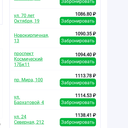
я
Забронировать
1086.80 ₽
ул. 70 лет
Октября, 19
Забронировать
1090.35 ₽
Новокирпичная,
13
Забронировать
проспект
1094.40 ₽
Космический
Забронировать
17Бк11
1113.78 ₽
пр. Мира, 100
Забронировать
1225.22
414.40
825.7
от
₽
от
₽
от
1114.53 ₽
ул.
Розувастатин-
Розувастатин-
Розувас
Бархатовой, 4
Забронировать
Вертекс таблетки
Вертекс таблетки
Вертекс т
покрытые
покрытые
покры
плёночной
плёночной
плёно
1138.41 ₽
ул. 24
оболочкой 10мг
оболочкой 10мг
оболочко
Северная, 212
Забронировать
№90
№30
№3