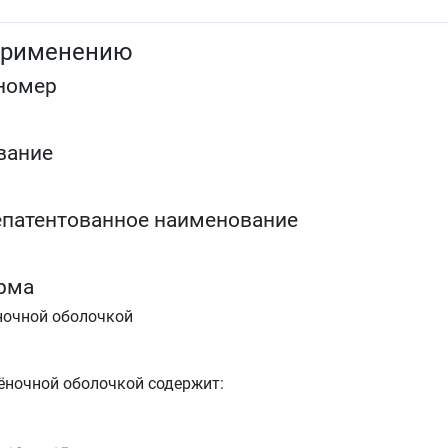
упражнения, снижение массы тела) оказываются
недостаточными.
применению
Семейная гомозиготная гиперхолестеринемия — в
качестве дополнения к диете и другой
номер
липидснижающей терапии (например, ЛПНП-аферез
или в случаях, когда подобная терапия
недостаточно эффективна.
Гипертриглицеридемия (тип IV по классификации
вание
Фредриксона) — в качестве дополнения к диете.
Для замедления прогрессирования атеросклероза 
в качестве дополнения к диете у пациентов,
патентованное наименование
которым показана терапия для снижения
плазменной концентрации общего ХС и ХС-ЛПНП.
Первичная профилактика основных сердечно-
сосудистых осложнений (инсульта, инфаркта
рма
миокарда, артериальной реваскуляризации) у
ночной оболочкой
взрослых пациентов без клинических признаков
ишемической болезни сердца (ИБС), но с
повышенным риском её развития (возраст старше
50 лет для мужчин и старше 60 лет для женщин,
лёночной оболочкой содержит:
повышенная плазменная концентрация С-
реактивного белка (≥ 2&nbspмг/л) при наличии, как
минимум одного из дополнительных факторов