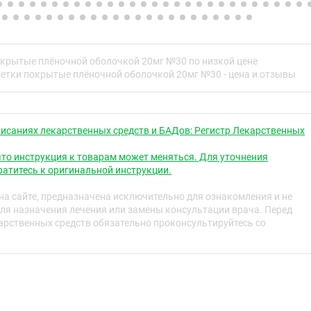
0 мг
0,90 мг
1,35 мг
0 мг
0,50 мг
0,75 мг
0 мг
2,00 мг
3,00 мг
окрытые плёночной оболочкой 20мг №30 по низкой цене
летки покрытые плёночной оболочкой 20мг №30 - цена и отзывы
лёночной оболочкой содержит:
исаниях лекарственных средств и БАДов: Регистр Лекарственных
г 30мг 40мг
,83 мг 31,25 мг 41,66 мг
то инструкция к товарам может меняться. Для уточнения
атитесь к оригинальной инструкции.
астатину 20,83 мг 31,25 мг 41,66 мг)
а сайте, предназначена исключительно для ознакомления и не
тва:
ля назначения лечения или замены консультации врача. Перед
рственных средств обязательно проконсультируйтесь со
лическая 179,75 мг 269,62 мг 359,50 мг
мг 160,00 мг
,50 мг 30,00 мг
ный 0,66 мг 0,99 мг 1,32 мг