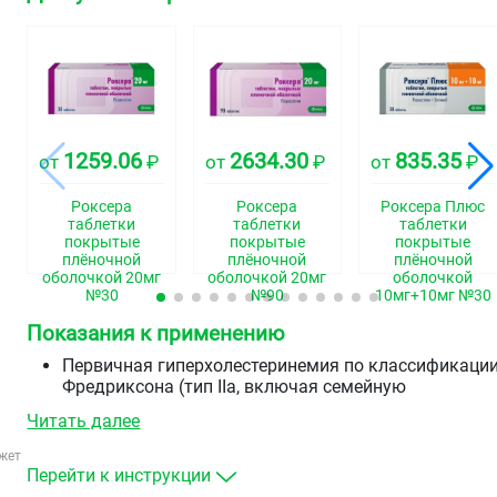
1259.06
2634.30
835.35
от
₽
от
₽
от
₽
Роксера
Роксера
Роксера Плюс
таблетки
таблетки
таблетки
покрытые
покрытые
покрытые
плёночной
плёночной
плёночной
оболочкой 20мг
оболочкой 20мг
оболочкой
№30
№90
10мг+10мг №30
Показания к применению
Первичная гиперхолестеринемия по классификаци
Фредриксона (тип IIа, включая семейную
гетерозиготную гиперхолестеринемню) или
Читать далее
смешанная гиперхолестеринемия (тип IIb) — в
качестве дополнения к диете, когда диета и другие
жет
немедикаментозные методы лечения (например,
Перейти к инструкции
физические