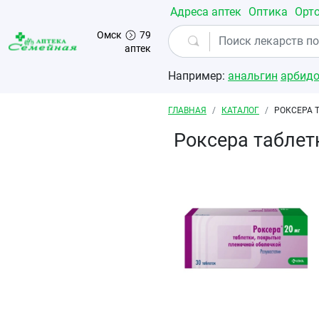
Перейти к основному содержанию
Адреса аптек
Оптика
Орт
Омск
79
аптек
Например:
анальгин
арбид
Строка навигации
ГЛАВНАЯ
КАТАЛОГ
РОКСЕРА 
Роксера табле