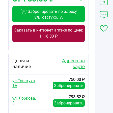
Забронировать по адресу
ул.Товстухо,1А
Заказать в интернет аптеке по цене:
1151.68
650.00
1232.20
1116.03 ₽
от
₽
от
₽
от
₽
Роксера Плюс
Роксера
Роксера Плюс
таблетки
таблетки
таблетки
покрытые
покрытые
покрытые
плёночной
плёночной
плёночной
Цены и
Адреса на
оболочкой
оболочкой 15мг
оболочкой
наличие
карте
20мг+10мг №30
№30
40мг+10мг №30
750.00 ₽
ул.Товстухо,
и
1А
Забронировать
793.52 ₽
ул. Лобкова,
3
Забронировать