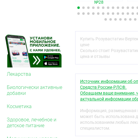
№28
плёночная оболочка:
[ги
диоксид — 0,5724 мг, ма
железа оксид красный (ж
плёночного покрытия, со
диоксид (10,6 %), макро
красный (железа оксид) (
Купить Розувастатин-Верте
Дозировка 20 мг
цене
Сколько стоит Розувастати
действующее вещество:
цена и отзывы
розувастатин — 20,0 мг)
вспомогательные вещес
Лекарства
микрокристаллическая ц
Источник информации об оп
26,0 мг, кросповидон — 1
Биологически активные
Средств России-РЛС®.
плёночная оболочка:
[ги
добавки
Обращаем ваше внимание, ч
диоксид — 1,1448 мг, ма
актуальной информации обр
железа оксид красный(же
Косметика
плёночного покрытия, со
Информация, размещенная н
диоксид (10,6 %), макро
может быть использована д
Здоровое, лечебное и
красный (железа оксид) (
использованием любых лека
детское питание
специалистом.
Дозировка 40 мг