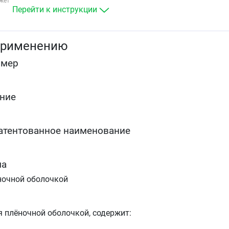
жет
немедикаментозные методы лечения (например,
Перейти к инструкции
физические упражнения, снижение массы тела)
оказываются недостаточными
семейная гомозиготная гиперхолестеринемия в
применению
качестве дополнения к диете и другой
липидосодержащей терапии (например, ЛПНП-
омер
аферез), или в случаях, когда подобная терапия
недостаточно эффективна
гипертриглицеридемия (тип IV по классификации
Фредриксона) в качестве дополнения к диете
ние
для замедления прогрессирования атеросклероза 
качестве дополнения к диете у пациентов, которым
показана терапия для снижения концентрации
атентованное наименование
общего ХС и ХС-ЛПНП
первичная профилактика основных сердечно-
сосудистых осложнений (инсульта, инфаркта
миокарда, артериальной реваскуляризации) у
ма
взрослых пациентов без клинических признаков
ночной оболочкой
ИБС, но с повышенным риском ее развития (возрас
старше 50 лет для мужчин и старше 60 лет для
женщин, повышенная концентрация С-реактивного
белка (≥ 2 мг/л) при наличии как минимум одного 
я плёночной оболочкой, содержит:
дополнительных факторов риска, таких как