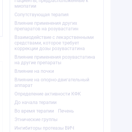
Пациенты, предрасположенные к
-
миопатии
Сопутствующая терапия
Влияние применения других
препаратов на розувастатин
Взаимодействие с лекарственными
средствами, которое требует
коррекции дозы розувастатина
Влияние применения розувастатина
на другие препараты
Влияние на почки
Влияние на опорно-двигательный
аппарат
Определение активности КФК
До начала терапии
1285.00
414.40
850.0
от
₽
от
₽
от
Во время терапии
Печень
Розувастатин-
Розувастатин-
Розувас
Этнические группы
Вертекс таблетки
Вертекс таблетки
Вертекс т
покрытые
покрытые
покры
Ингибиторы протеазы ВИЧ
плёночной
плёночной
плёно