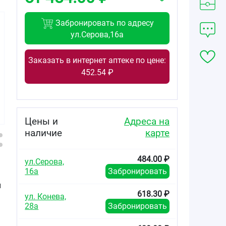
Забронировать по адресу
ул.Серова,16а
Заказать в интернет аптеке по цене:
850.00
1736.00
555.00
452.54 ₽
от
₽
от
₽
от
₽
Розувастатин-
Розувастатин-
Розувастатин-
Вертекс
Вертекс
СЗ таблетки
таблетки
таблетки
покрытые
покрытые
покрытые
плёночной
Цены и
Адреса на
плёночной
плёночной
оболочкой 10мг
наличие
карте
оболочкой 20мг
оболочкой 20мг
№60
№30
№90
484.00 ₽
ул.Серова,
16а
Забронировать
и
618.30 ₽
ул. Конева,
28а
Забронировать