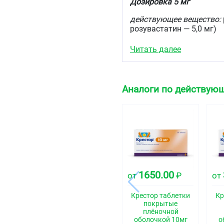
Дозировка 5 мг
действующее вещество:
розувастатин — 5,0 мг)
вспомогательные вещес
Читать далее
микрокристаллическая ц
6,5 мг, кросповидон — 4,
плёночная оболочка:
[ги
Аналоги по действующ
диоксид — 0,2862 мг, ма
железа оксид красный (ж
плёночного покрытия, со
диоксид (10,6 %), макро
красный (железа оксид) (
Дозировка 10 мг
действующее вещество:
1650.00
розувастатин — 10,0 мг)
от
₽
от
вспомогательные вещес
Крестор таблетки
Кр
микрокристаллическая ц
покрытые
13,0 мг, кросповидон — 9
плёночной
оболочкой 10мг
о