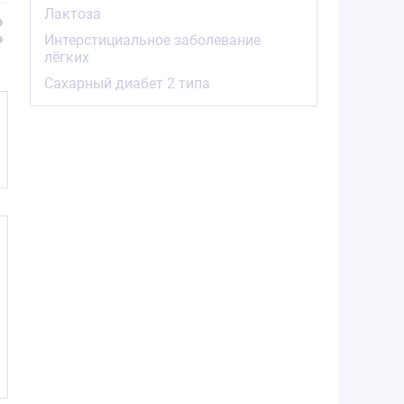
оболочкой 10мг
оболочкой 10мг
оболочко
Лактоза
№90
№30
№3
Интерстициальное заболевание
лёгких
Сахарный диабет 2 типа