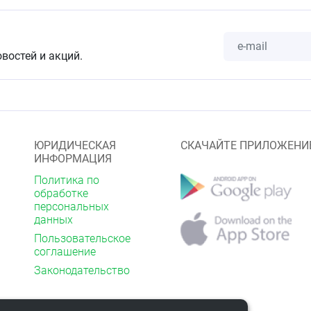
розувастатин кальция — 41,6 мг (в пересчёте на
тва:
лактозы моногидрат — 439,2 мг,
овостей и акций.
еллюлоза — 144,0 мг, кальция гидрофосфата дигидрат —
6,0 мг, магния стеарат — 7,2 мг
промеллоза — 12,9600 мг, тальк — 4,3200 мг, титана
крогол 4000 (полиэтиленгликоль 4000) — 1,9440 мг,
елеза оксид) — 0,0864 мг] или [сухая смесь для
держащая гипромеллозу (60 %), тальк (20 %), титана
ЮРИДИЧЕСКАЯ
СКАЧАЙТЕ ПРИЛОЖЕНИ
огол 4000 (полиэтиленгликоль 4000) (9 %), железа оксид
ИНФОРМАЦИЯ
0,4%)] — 21,6000 мг.
Политика по
обработке
персональных
е таблетки (дозировки 5 мг и 20 мг) или продолговатые
данных
 с риской с каждой стороны (дозировки 10 мг и 40 мг),
Пользовательское
лочкой розового цвета. На поперечном разрезе ядро
соглашение
 цвета.
Законодательство
ская группа
дство - ГМГ-КоА-редуктазы ингибитор