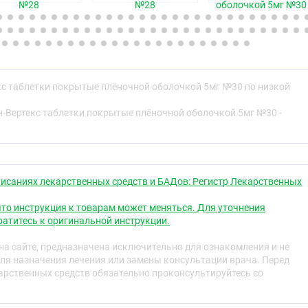
№28
№28
оболочкой 5мг №30
промеллоза — 3,2400 мг, тальк — 1,0800 мг, титана
крогол 4000 (полиэтиленгликоль 4000) — 0,4860 мг,
елеза оксид) — 0,0216 мг] или [сухая смесь для
держащая гипромеллозу (60 %), тальк (20 %), титана
гол 4000 (полиэтиленгликоль 4000) (9 %), железа оксид
0,4 %)] — 5,4000 мг.
кс таблетки покрытые плёночной оболочкой 5мг №30 по низкой
н-Вертекс таблетки покрытые плёночной оболочкой 5мг №30 -
розувастатин кальция — 20,8 мг (в пересчёте на
тва:
лактозы моногидрат — 219,6 мг,
еллюлоза — 72,0 мг, кальция гидрофосфата дигидрат —
исаниях лекарственных средств и БАДов: Регистр Лекарственных
8,0 мг, магния стеарат — 3,6 мг
промеллоза — 6,4800 мг, тальк — 2,1600 мг, титана
то инструкция к товарам может меняться. Для уточнения
крогол 4000 (полиэтиленгликоль 4000) — 0,9720 мг,
атитесь к оригинальной инструкции.
леза оксид) — 0,0432 мг] или [сухая смесь для
держащая гипромеллозу (60 %), тальк (20 %), титана
а сайте, предназначена исключительно для ознакомления и не
гол 4000 (полиэтиленгликоль 4000) (9 %), железа оксид
ля назначения лечения или замены консультации врача. Перед
0,4 %)] — 10,8000 мг.
рственных средств обязательно проконсультируйтесь со