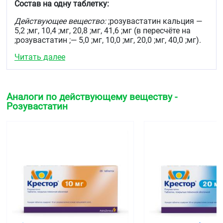
(>2 мг/л) при наличии, как минимум одного из
Состав на одну таблетку:
дополнительных факторов риска, таких как
артериальная гипертензия, низкая концентрация
Действующее вещество:
;розувастатин кальция —
ХС-ЛПВП, курение, семейный анамнез раннего
5,2 ;мг, 10,4 ;мг, 20,8 ;мг, 41,6 ;мг (в пересчёте на
начала ИБС).
;розувастатин ;— 5,0 ;мг, 10,0 ;мг, 20,0 ;мг, 40,0 ;мг).
Читать далее
Вспомогательные вещества:
;лактозы ;моногидрат
(сахар молочный), кальция гидрофосфата
дигидрат, ;повидон ;(поливинилпирролидон
низкомолекулярный медицинский 12600 ;± ;2700,
пласдон К-17), кроскармеллоза натрия
Аналоги по действующему веществу -
(примеллоза), ;натрия стеарилфумарат, ;кремния
Розувастатин
диоксид коллоидный ;(аэросил), ;целлюлоза
микрокристаллическая ;(тип ;102).
Состав оболочки:
;плёночное покрытие Опадрай
85F240195 розовый, содержащее поливиниловый
спирт, ;титана диоксид, ;макрогол, ;тальк, ;кармин,
краситель ;железа оксид жёлтый.
Описание
Круглые двояковыпуклые таблетки, покрытые
плёночной оболочкой розового цвета. На
поперечном разрезе ядро белого цвета.