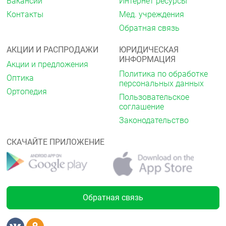
Вакансии
Интернет ресурсы
гиперхолестеринемией, принимающих
;розувастатин ;в дозе 20 ;мг и 40 ;мг, среднее
Контакты
Мед. учреждения
снижение сывороточной концентрации ХС-ЛПНП
Обратная связь
составляет 22 ;%.
АКЦИИ И РАСПРОДАЖИ
ЮРИДИЧЕСКАЯ
У пациентов с гипертриглицеридемией с начальной
ИНФОРМАЦИЯ
сывороточной концентрацией ТГ от ;273 до ;817
Акции и предложения
;мг/дл, получавших ;розувастатин ;в дозе от 5 ;мг
Политика по обработке
Оптика
до 40 ;мг 1 ;раз в сутки в течение 6-ти недель,
персональных данных
значительно снижалась концентрация ТГ в плазме
Ортопедия
Пользовательское
крови (см. ;таблицу ;2).
соглашение
Аддитивный эффект отмечается в комбинации с
Законодательство
;фенофибратом ;в отношении содержания ТГ и с
;никотиновой кислотой ;в липидснижающих дозах
СКАЧАЙТЕ ПРИЛОЖЕНИЕ
в отношении содержания ХС-ЛПВП (см. ;также
раздел «Особые указания»).
Фармакокинетика
Абсорбция и распределение
Обратная связь
Максимальная концентрация (C
)
max
;розувастатина ;в плазме крови достигается
приблизительно через 5 ;часов после приёма