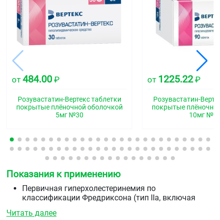
484.00
1225.22
от
₽
от
₽
Розувастатин-Вертекс таблетки
Розувастатин-Верте
покрытые плёночной оболочкой
покрытые плёночно
5мг №30
10мг №9
Показания к применению
Первичная гиперхолестеринемия по
классификации Фредриксона (тип IIa, включая
семейную гетерозиготную гиперхолестеринемию)
Читать далее
или смешанная гиперхолестеринемия (тип IIb) в