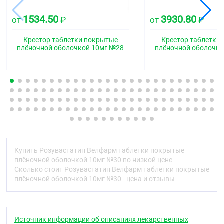
Фармакотерапевтическая группа
1534.50
3930.80
от
₽
от
₽
Гиполипидемическое средство - ГМГ-КоА-
редуктазы ингибитор
Крестор таблетки покрытые
Крестор таблетки
плёночной оболочкой 10мг №28
плёночной оболочко
Код АТХ
C10AA07
Фармакологические свойства
Механизм действия
Розувастатин ;является селективным,
конкурентным ингибитором 3-гидрокси-3-
метилглутарил коэнзим А (ГМГ-КоА) редуктазы,
фермента, превращающего ГМГ-КоА в
Купить Розувастатин Велфарм таблетки покрытые
;мевалоновую кислоту, предшественник
плёночной оболочкой 10мг №30 по низкой цене
;холестерина ;(ХС). Основной мишенью действия
Сколько стоит Розувастатин Велфарм таблетки покрытые
;розувастатина ;является печень, где происходит
плёночной оболочкой 10мг №30 - цена и отзывы
синтез ХС и катаболизм липопротеинов низкой
плотности (ЛПНП).
Розувастатин ;увеличивает число «печёночных»
Источник информации об описаниях лекарственных