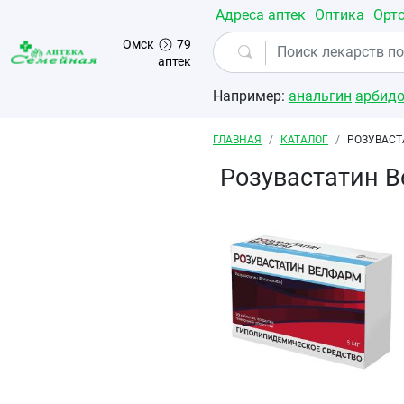
Перейти к основному содержанию
Адреса аптек
Оптика
Орт
Омск
79
аптек
Например:
анальгин
арбид
Строка навигации
ГЛАВНАЯ
КАТАЛОГ
РОЗУВАСТ
Розувастатин 