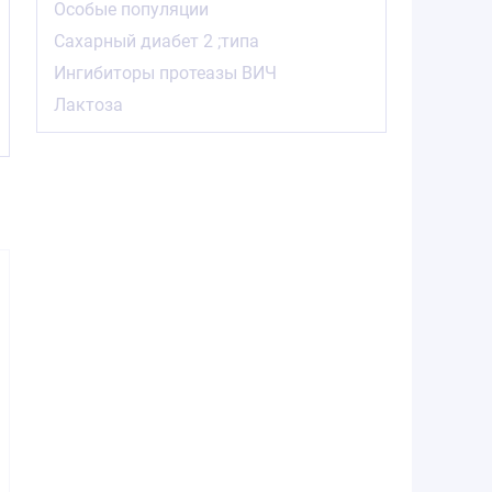
Особые популяции
Сахарный диабет 2 ;типа
-
Ингибиторы протеазы ВИЧ
Лактоза
1225.22
414.40
825.7
от
₽
от
₽
от
Розувастатин-
Розувастатин-
Розувас
Вертекс таблетки
Вертекс таблетки
Вертекс т
покрытые
покрытые
покры