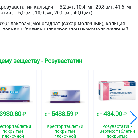
(>2 мг/л) при наличии, как минимум одного из
;розувастатин кальция — 5,2 ;мг, 10,4 ;мг, 20,8 ;мг, 41,6 ;мг
дополнительных факторов риска, таких как
ин ;— 5,0 ;мг, 10,0 ;мг, 20,0 ;мг, 40,0 ;мг).
артериальная гипертензия, низкая концентрация ХС
ЛПВП, курение, семейный анамнез раннего начала
тва:
;лактозы ;моногидрат (сахар молочный), кальция
ИБС).
 ;повидон ;(поливинилпирролидон низкомолекулярный
700, пласдон К-17), кроскармеллоза натрия (примеллоза),
 ;кремния диоксид коллоидный ;(аэросил), ;целлюлоза
тип ;102).
чное покрытие Опадрай 85F240195 розовый, содержащее
ему веществу - Розувастатин
тана диоксид, ;макрогол, ;тальк, ;кармин, краситель
 таблетки, покрытые плёночной оболочкой розового
зрезе ядро белого цвета.
ская группа
3930.80
5488.59
484.00
₽
от
₽
от
₽
дство - ГМГ-КоА-редуктазы ингибитор
естор таблетки
Крестор таблетки
Розувастатин-
покрытые
покрытые
Вертекс таблетки
плёночной
плёночной
покрытые