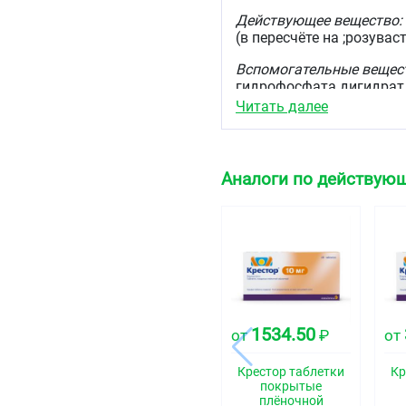
Действующее вещество:
(в пересчёте на ;розувастат
Вспомогательные вещес
гидрофосфата дигидрат,
медицинский 12600 ;± ;2
Читать далее
;натрия стеарилфумарат,
микрокристаллическая ;(
Состав оболочки:
;плёно
Аналоги по действующ
поливиниловый спирт, ;ти
;железа оксид жёлтый.
Описание
Круглые двояковыпуклые
цвета. На поперечном ра
Фармакотерапевтиче
1534.50
от
₽
от
Гиполипидемическое сре
Код АТХ
Крестор таблетки
Кр
покрытые
C10AA07
плёночной