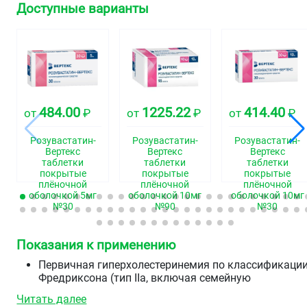
Доступные варианты
484.00
1225.22
414.40
от
₽
от
₽
от
₽
Розувастатин-
Розувастатин-
Розувастатин-
Вертекс
Вертекс
Вертекс
таблетки
таблетки
таблетки
покрытые
покрытые
покрытые
плёночной
плёночной
плёночной
оболочкой 5мг
оболочкой 10мг
оболочкой 10мг
№30
№90
№30
Показания к применению
Первичная гиперхолестеринемия по классификаци
Фредриксона (тип IIa, включая семейную
гетерозиготную гиперхолестеринемию) или
Читать далее
смешанная гиперхолестеринемия (тип IIb) в