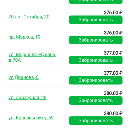
соевый Е 322 — 0,28 мг алюминиевый лак на
основе красителя индигокармин — 0,0048 мг
алюминиевый лак на основе красителя азорубин —
376.00 ₽
70 лет Октября, 20
0,0408 мг алюминиевый лак на основе красителя
Забронировать
пунцовый [Понсо 4R] — 0,0328 мг).
376.00 ₽
Описание
пр. Маркса, 10
Забронировать
Таблетки, покрытые плёночной оболочкой
розового цвета, круглые, двояковыпуклые. На
377.00 ₽
поперечном разрезе ядро таблетки белого или
ул. Маршала Жукова,
почти белого цвета.
д.70А
Забронировать
Фармакотерапевтическая группа
377.00 ₽
ул.Дианова, 8
Гиполипидемическое средство - ГМГ-КоА-
Забронировать
редуктазы ингибитор
380.00 ₽
Код АТХ
ул. Заозерная, 28
Забронировать
C10AA07
Фармакологические свойства
380.00 ₽
ул. Красный путь, 59
Забронировать
Фармакодинамика