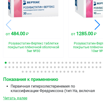
484.00
1285.00
от
₽
от
₽
Розувастатин-Вертекс таблетки
Розувастатин-Верте
покрытые плёночной оболочкой
покрытые плёночно
5мг №30
10мг №9
Показания к применению
Первичная гиперхолестеринемия по
классификации Фредриксона (тип На, включая
семейную гетерозиготную гиперхолестеринемию)
Читать далее
или смешанная гиперхолестеринемия (тип НЬ) в
качестве дополнения к диете, когда диета и другие