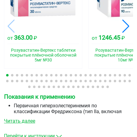
363.00
1246.45
от
₽
от
₽
Розувастатин-Вертекс таблетки
Розувастатин-Верте
покрытые плёночной оболочкой
покрытые плёночно
5мг №30
10мг №9
Показания к применению
Первичная гиперхолестеринемия по
классификации Фредриксона (тип IIа, включая
семейную гетерозиготную гиперхолестеринемию)
Читать далее
или смешанная гиперхолестеринемия (тип IIb) в
качестве дополнения к диете, когда диета и другие
немедикаментозные методы лечения (например,
Перейти к инструкции