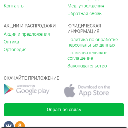
Контакты
Мед. учреждения
Основными выявленными метаболитами
Обратная связь
розувастатина являются N-десметилрозувастатин
и лактоновые метаболиты. N-
десметилрозувастатин примерно на 50 % менее
АКЦИИ И РАСПРОДАЖИ
ЮРИДИЧЕСКАЯ
активен, чем изначальный розувастатин,
ИНФОРМАЦИЯ
Акции и предложения
лактоновые метаболиты фармакологически
Политика по обработке
Оптика
неактивны. Более 90 % фармакологической
персональных данных
активности по ингибированию циркулирующей
Ортопедия
Пользовательское
ГМГ-КоА-редуктазы обеспечивается
соглашение
розувастатином, остальное — его метаболитами.
Законодательство
Выведение
СКАЧАЙТЕ ПРИЛОЖЕНИЕ
Около 90 % дозы розувастатина выводится в
неизменённом виде через кишечник (включая
абсорбированный и неабсорбированный
розувастатин). Оставшаяся часть выводится
почками. Плазменный период полувыведения (T
)
½
составляет примерно 19 часов. Период
Обратная связь
полувыведения не изменяется при увеличении
дозы препарата. Средний геометрический
плазменный клиренс составляет приблизительно
50 л/час (коэффициент вариации 21,7 %). Как и в