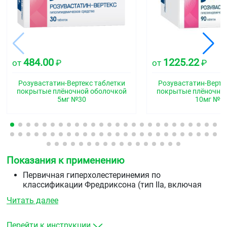
484.00
1225.22
от
₽
от
₽
Розувастатин-Вертекс таблетки
Розувастатин-Верте
покрытые плёночной оболочкой
покрытые плёночно
5мг №30
10мг №9
Показания к применению
Первичная гиперхолестеринемия по
классификации Фредриксона (тип IIа, включая
семейную гетерозиготную гиперхолестеринемию)
Читать далее
или смешанная гиперхолестеринемия (тип IIb) в
качестве дополнения к диете, когда диета и другие
немедикаментозные методы лечения (например,
Перейти к инструкции