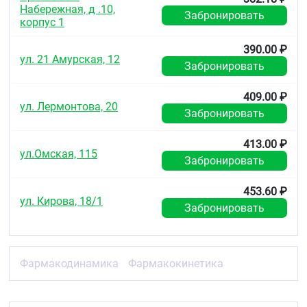
Набережная, д .10,
непереносимость лактозы, дефицит лактазы
Забронировать
корпус 1
или глюкозо-галактозная мальабсорбция
(препарат содержит лактозу)
детский возраст до 18 лет
390.00 ₽
ул. 21 Амурская, 12
одновременный приём циклоспорина
Забронировать
у женщин: беременность, период грудного
вскармливания, отсутствие адекватных
409.00 ₽
методов контрацепции
ул. Лермонтова, 20
Забронировать
заболевания печени в активной фазе, включая
стойкое повышение сывороточной активности
трансаминаз и любое повышение активности
413.00 ₽
трансаминаз в сыворотке крови (более чем в 3
ул.Омская, 115
Забронировать
раза по сравнению с верхней границей нормы)
пациентам с факторами риска развития
453.60 ₽
миопатии/рабдомиолиза, а именно:
ул. Кирова, 18/1
почечная недостаточность умеренной степени
Забронировать
тяжести (КК менее 60 мл/мин)
гипотиреоз
личный или семейный анамнез мышечных
заболеваний:
Фармакодинамика
Фармакокинетика
миотоксичность на фоне приёма других
ингибиторов ГМГ-КоА-редуктазы или фибратов
в анамнезе