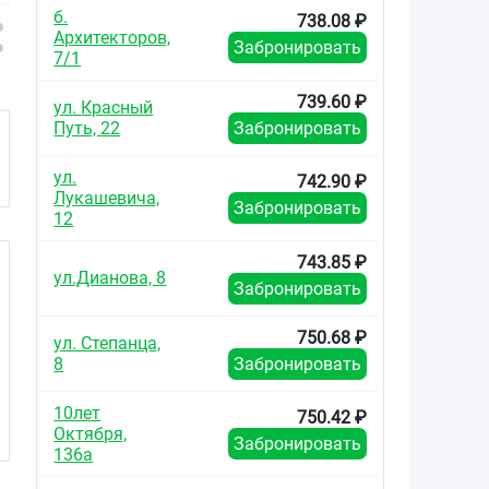
оболочкой 10мг
оболочкой 10мг
оболочко
б.
738.08 ₽
№90
№30
№3
Архитекторов,
Забронировать
7/1
739.60 ₽
ул. Красный
Путь, 22
Забронировать
ул.
742.90 ₽
Лукашевича,
Забронировать
12
743.85 ₽
ул.Дианова, 8
Забронировать
750.68 ₽
ул. Степанца,
8
Забронировать
10лет
750.42 ₽
Октября,
Забронировать
136а