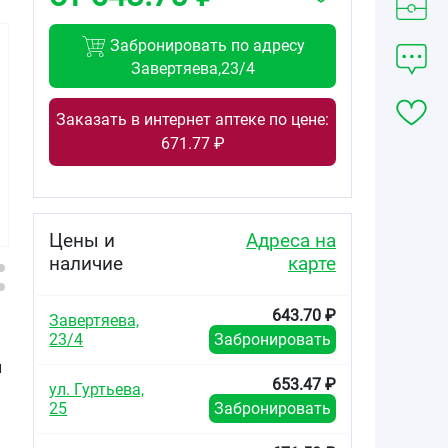
Забронировать по адресу
Завертяева,23/4
Заказать в интернет аптеке по цене:
797.63
1583.40
489.54
671.77 ₽
от
₽
от
₽
от
₽
Розувастатин-
Розувастатин-
Розувастатин-
Вертекс
Вертекс
СЗ таблетки
таблетки
таблетки
покрытые
покрытые
покрытые
плёночной
Цены и
Адреса на
плёночной
плёночной
оболочкой 10мг
наличие
карте
оболочкой 20мг
оболочкой 20мг
№60
№30
№90
643.70 ₽
Завертяева,
23/4
Забронировать
и
653.47 ₽
ул. Гуртьева,
25
Забронировать