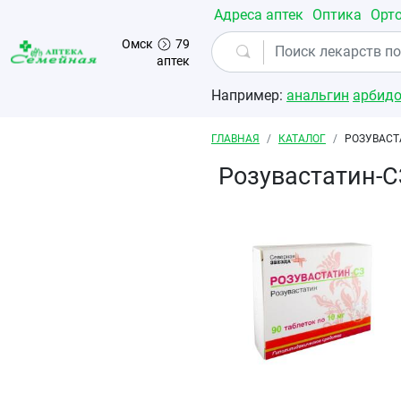
Перейти к основному содержанию
Адреса аптек
Оптика
Орт
Омск
79
аптек
Например:
анальгин
арбид
Строка навигации
ГЛАВНАЯ
КАТАЛОГ
РОЗУВАСТ
Розувастатин-С