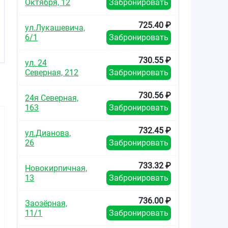
-
Октября, 12
Забронировать
725.40 ₽
ул.Лукашевича,
6/1
Забронировать
730.55 ₽
ул. 24
Северная, 212
Забронировать
730.56 ₽
24я Северная,
163
Забронировать
732.45 ₽
ул.Дианова,
26
Забронировать
733.32 ₽
Новокирпичная,
1246.45
414.40
797.6
13
Забронировать
от
₽
от
₽
от
Розувастатин-
Розувастатин-
Розувас
736.00 ₽
Заозёрная,
Вертекс таблетки
Вертекс таблетки
Вертекс т
11/1
Забронировать
покрытые
покрытые
покры
плёночной
плёночной
плёно