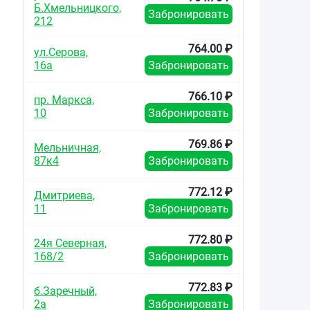
Б.Хмельницкого,
Забронировать
212
764.00 ₽
ул.Серова,
16а
Забронировать
766.10 ₽
пр. Маркса,
10
Забронировать
769.86 ₽
Мельничная,
87к4
Забронировать
772.12 ₽
Дмитриева,
11
Забронировать
772.80 ₽
24я Северная,
168/2
Забронировать
772.83 ₽
б.Заречный,
2а
Забронировать