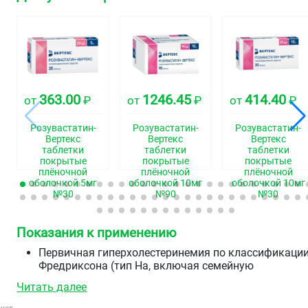
363.00
1246.45
414.40
от
₽
от
₽
от
₽
Розувастатин-
Розувастатин-
Розувастатин-
Вертекс
Вертекс
Вертекс
таблетки
таблетки
таблетки
покрытые
покрытые
покрытые
плёночной
плёночной
плёночной
оболочкой 5мг
оболочкой 10мг
оболочкой 10мг
№30
№90
№30
Показания к применению
Первичная гиперхолестеринемия по классификаци
Фредриксона (тип На, включая семейную
гетерозиготную гиперхолестеринемию) или
Читать далее
смешанная гиперхолестеринемия (тип НЬ) в
качестве дополнения к диете, когда диета и другие