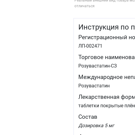
Реальный внешний вид товара мо
отличаться
Инструкция по 
Регистрационный н
ЛП-002471
Торговое наименова
Розувастатин-СЗ
Международное неп
Розувастатин
Лекарственная фор
таблетки покрытые плё
Состав
Дозировка 5 мг