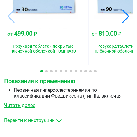
499.00
810.00
от
₽
от
₽
Розукард таблетки покрытые
Розукард таблетки
плёночной оболочкой 10мг №30
плёночной оболочко
Показания к применению
Первичная гиперхолестеринемия по
классификации Фредриксона (тип IIа, включая
семейную гетерозиготную гиперхолестеринемию)
Читать далее
или смешанная гиперхолестеринемия (типа IIb) в
качестве дополнения к диете, когда диета и другие
немедикаментозные методы лечения (например,
Перейти к инструкции
физические упражнения, снижение массы тела)
оказываются недостаточными.
Семейная гомозиготная гиперхолестеринемия в