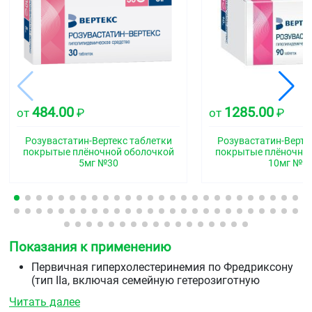
484.00
1285.00
от
₽
от
₽
Розувастатин-Вертекс таблетки
Розувастатин-Верте
покрытые плёночной оболочкой
покрытые плёночно
5мг №30
10мг №9
Показания к применению
Первичная гиперхолестеринемия по Фредриксону
(тип IIa, включая семейную гетерозиготную
гиперхолестеринемию) или смешанная
Читать далее
гиперхолестеринемия (тип IIb) в качестве