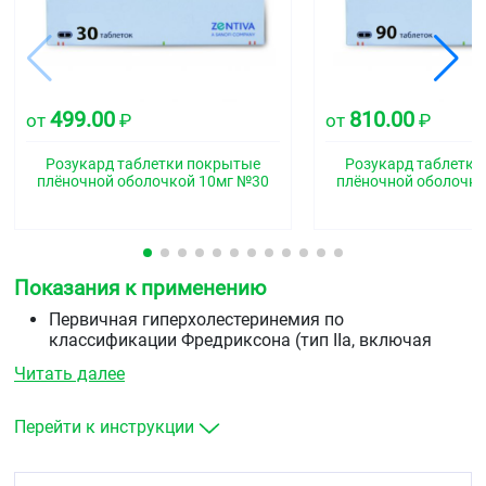
499.00
810.00
от
₽
от
₽
Розукард таблетки покрытые
Розукард таблетки
плёночной оболочкой 10мг №30
плёночной оболочко
Показания к применению
Первичная гиперхолестеринемия по
классификации Фредриксона (тип IIа, включая
семейную гетерозиготную гиперхолестеринемию)
Читать далее
или смешанная гиперхолестеринемия (типа IIb) в
качестве дополнения к диете, когда диета и другие
немедикаментозные методы лечения (например,
Перейти к инструкции
физические упражнения, снижение массы тела)
оказываются недостаточными.
Семейная гомозиготная гиперхолестеринемия в