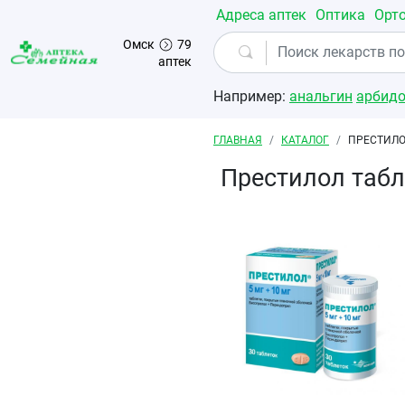
Перейти к основному содержанию
Адреса аптек
Оптика
Орт
Омск
79
аптек
Например:
анальгин
арбид
Строка навигации
ГЛАВНАЯ
КАТАЛОГ
ПРЕСТИЛО
Престилол таб