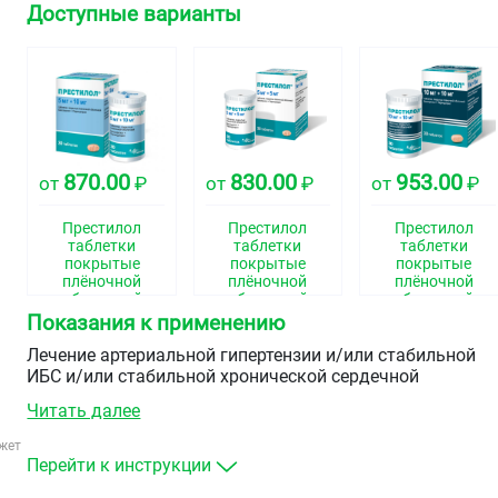
Доступные варианты
870.00
830.00
953.00
от
₽
от
₽
от
₽
Престилол
Престилол
Престилол
таблетки
таблетки
таблетки
покрытые
покрытые
покрытые
плёночной
плёночной
плёночной
оболочкой
оболочкой
оболочкой
5мг+10мг №30
5мг+5мг №30
10мг+10мг №30
Показания к применению
Лечение артериальной гипертензии и/или стабильной
ИБС и/или стабильной хронической сердечной
недостаточности со сниженной систолической функцие
Читать далее
левого желудочка у взрослых пациентов, которым
показана терапия бисопрололом и периндоприлом в
жет
соответствующих дозах.
Перейти к инструкции