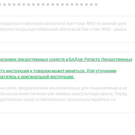
промеллоза 4,523904 мг, макрогол 6000 0,288864 мг,
мг, титана диоксид 0,749619 мг, краситель железа оксид
 покрытые плёночной оболочкой 5мг+10мг №30 по низкой цене
итель железа оксид красный 0,030573 мг.
аблетки покрытые плёночной оболочкой 5мг+10мг №30 - цена и
мг:
исаниях лекарственных средств и БАДов: Регистр Лекарственных
бисопролола фумарат 10 мг (что соответствует 8,49 мг
ила аргинин 5 мг (что соответствует 3,39 мг
то инструкция к товарам может меняться. Для уточнения
ательные вещества:
целлюлоза микрокристаллическая 60
,857 мг, крахмал прежелатинизированный 35,673 мг,
атитесь к оригинальной инструкции.
атрия 1,8 мг, натрия кроскармеллоза 1,8 мг, кремний
72 мг, магния стеарат 1,35 мг.
а сайте, предназначена исключительно для ознакомления и не
ля назначения лечения или замены консультации врача. Перед
рственных средств обязательно проконсультируйтесь со
промеллоза 4,523904 мг, макрогол 6000 0,288864 мг,
мг, титана диоксид 0,749619 мг, краситель железа оксид
итель железа оксид красный 0,030573 мг.
 мг: