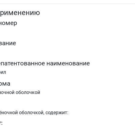
применению
номер
вание
патентованное наименование
рил
рма
ночной оболочкой
ёночной оболочкой, содержит:
: